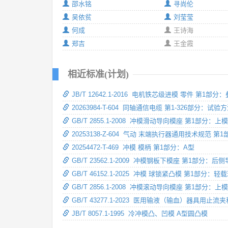
邵水铭
寻尚伦
吴依贫
刘莹莹
何成
王诗海
郑吉
王金霞
相近标准(计划)
JB/T 12642.1-2016 电机铁芯级进模 零件 第1部
20263984-T-604 同轴通信电缆 第1-326部分：试
GB/T 2855.1-2008 冲模滑动导向模座 第1部分：上
20253138-Z-604 气动 末端执行器通用技术规范 第
20254472-T-469 冲模 模柄 第1部分：A型
GB/T 23562.1-2009 冲模钢板下模座 第1部分：
GB/T 46152.1-2025 冲模 球锁紧凸模 第1部分：
GB/T 2856.1-2008 冲模滚动导向模座 第1部分：上
GB/T 43277.1-2023 医用输液（输血）器具
JB/T 8057.1-1995 冷冲模凸、凹模 A型圆凸模