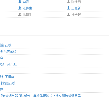
李青
陈绪明
汪传生
王更新
徐朝剑
林子超
分：叠铆凸模
验方法 吊夹试验
模座
1部分：夹爪缸
后侧导柱下模座
轻载球锁紧凸模
模座
用止流夹和流量调节器 第1部分：非液体接触式止流夹和流量调节器