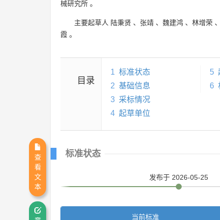
械研究所
。
主要起草人
陆秉贤
、
张靖
、
魏建鸿
、
林增荣
霞
。
1
标准状态
5
目录
2
基础信息
6
3
采标情况
4
起草单位
标准状态
查
看
文
发布
于 2026-05-25
本
当前标准