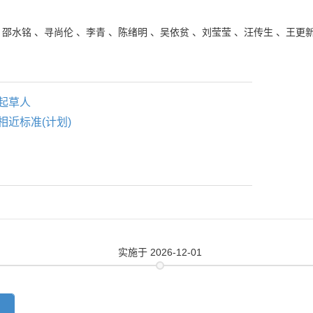
、
邵水铭
、
寻尚伦
、
李青
、
陈绪明
、
吴依贫
、
刘莹莹
、
汪传生
、
王更
起草人
相近标准(计划)
实施
于 2026-12-01