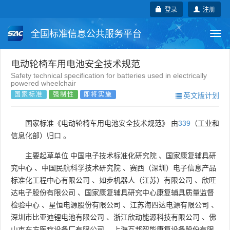
登录
注册
全国标准信息公共服务平台
Togg
navi
国家标准
行业标准
地方标准
电动轮椅车用电池安全技术规范
Safety technical specification for batteries used in electrically
powered wheelchair
团体标准
企业标准
国际标准
国家标准
强制性
即将实施
英文版计划
国外标准
技术委员会
国家标准《电动轮椅车用电池安全技术规范》 由
339
（工业和
信息化部）归口 。
主要起草单位
中国电子技术标准化研究院
、
国家康复辅具研
究中心
、
中国民航科学技术研究院
、
赛西（深圳）电子信息产品
标准化工程中心有限公司
、
如步机器人（江苏）有限公司
、
欣旺
达电子股份有限公司
、
国家康复辅具研究中心康复辅具质量监督
检验中心
、
星恒电源股份有限公司
、
江苏海四达电源有限公司
、
深圳市比亚迪锂电池有限公司
、
浙江欣动能源科技有限公司
、
佛
山市东方医疗设备厂有限公司
、
上海互邦智能康复设备股份有限