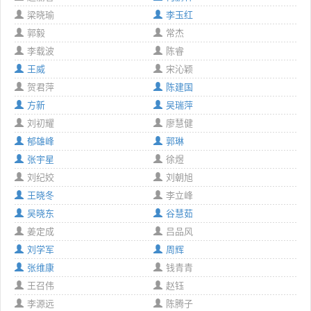
梁晓瑜
李玉红
郭毅
常杰
李载波
陈睿
王威
宋沁颖
贺君萍
陈建国
方新
吴瑞萍
刘初耀
廖慧健
郁雄峰
郭琳
张宇星
徐煜
刘纪姣
刘朝旭
王晓冬
李立峰
吴晓东
谷慧茹
姜定成
吕品风
刘学军
周辉
张维康
钱青青
王召伟
赵钰
李源远
陈腾子