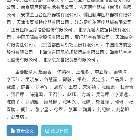
公司
、
南京康尼智能技术有限公司
、
吉芮医疗器械（南通）有限
公司
、
安徽金百合医疗器械有限公司
、
佛山凯洋医疗器械有限公
司
、
天津市泰斯特仪器有限公司
、
江苏伊维尔医疗器械有限公司
、
江苏鱼跃医疗设备股份有限公司
、
北京九城大数据科技有限公
司
、
中国国际航空股份有限公司
、
厦门航空有限公司
、
天津航空
有限责任公司
、
北京首都国际机场股份有限公司
、
中国南方航空
股份有限公司
、
上海浦东国际机场货运站有限公司
、
海南航空控
股股份有限公司
、
北京京东世纪贸易有限公司
。
主要起草人
赵丽香
、
何鹏林
、
王晓冬
、
李立峰
、
梁晓瑜
、
李玉红
、
吴晓东
、
谷慧茹
、
郭毅
、
常杰
、
姜定成
、
吕品风
、
李
载波
、
陈睿
、
刘学军
、
周辉
、
王威
、
宋沁颖
、
张维康
、
钱青青
、
贺君萍
、
陈建国
、
王召伟
、
赵钰
、
方新
、
吴瑞萍
、
李源远
、
陈腾子
、
刘初耀
、
廖慧健
、
张明兴
、
张鹏
、
郁雄峰
、
郭琳
、
杨
春鹏
、
闫伟
、
张宇星
、
徐煜
、
张军
、
魏勇
、
刘纪姣
、
刘朝旭
、
彭彦琪
。
查看全文
意见建议