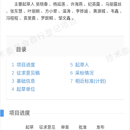
主要起草人
吴晓春
、
杨延莲
、
许海燕
、
纪英露
、
马丽露丝
、
张东慧
、
叶丽婉
、
方小翠
、
温涛
、
李铧诚
、
黄源城
、
韦鑫
、
术委员会自行登记项目
技术委
冯程程
、
袁旻嘉
、
罗歆桐
、
邹文鑫
。
目录
1
项目进度
5
起草人
2
征求意见稿
6
采标情况
3
基础信息
7
相近标准(计划)
4
起草单位
项目进度
起草
征求意见
审查
批准
发布