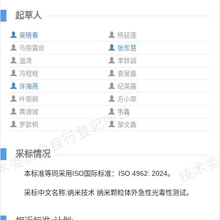
起草人
吴晓春
杨延莲
马丽露丝
张东慧
温涛
李铧诚
冯程程
袁旻嘉
许海燕
纪英露
叶丽婉
方小翠
术委员会自行登记项目
技术委
黄源城
韦鑫
罗歆桐
邹文鑫
采标情况
本标准等同采用ISO国际标准：ISO 4962: 2024。
采标中文名称:纳米技术 纳米颗粒体外急性光毒性测试。