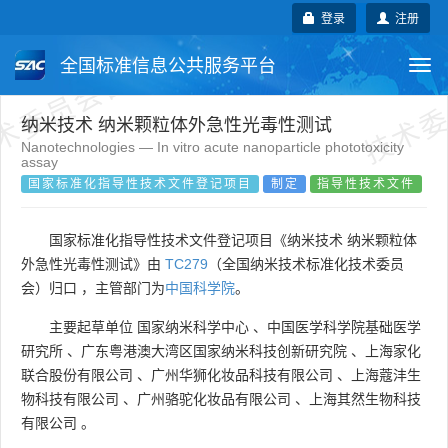
术委员会自行登记项目
技术委
登录
注册
全国标准信息公共服务平台
Togg
navi
国家标准
行业标准
地方标准
纳米技术 纳米颗粒体外急性光毒性测试
Nanotechnologies — In vitro acute nanoparticle phototoxicity
assay
团体标准
企业标准
国际标准
国家标准化指导性技术文件登记项目
制定
指导性技术文件
国外标准
技术委员会
国家标准化指导性技术文件登记项目《纳米技术 纳米颗粒体
外急性光毒性测试》由
TC279
（全国纳米技术标准化技术委员
会）归口 ，主管部门为
中国科学院
。
主要起草单位
国家纳米科学中心
、
中国医学科学院基础医学
研究所
、
广东粤港澳大湾区国家纳米科技创新研究院
、
上海家化
联合股份有限公司
、
广州华狮化妆品科技有限公司
、
上海蔻沣生
物科技有限公司
、
广州骆驼化妆品有限公司
、
上海其然生物科技
有限公司
。