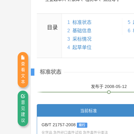
1
标准状态
5
目录
2
基础信息
6
3
采标情况
4
起草单位
查
看
标准状态
文
本
发布
于 2008-05-12
意
见
当前标准
建
议
GB/T 21757-2008
现行
化学品 急性经口毒性试验 急性毒性分类法