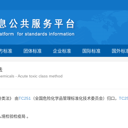
方标准
团体标准
企业标准
国际标准
国外标
法
chemicals - Acute toxic class method
分类法》 由
TC251
（全国危险化学品管理标准化技术委员会）归口，
TC2
入境检验检疫局
。