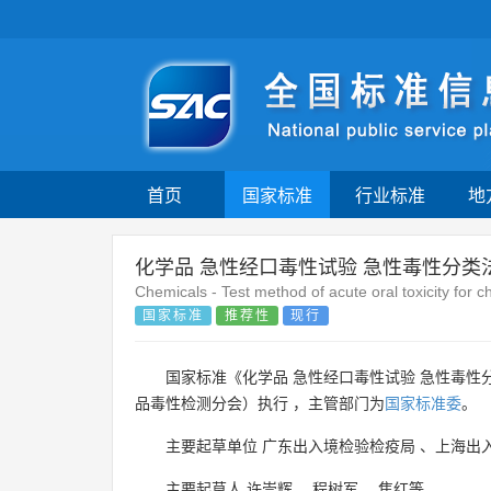
首页
国家标准
行业标准
地
化学品 急性经口毒性试验 急性毒性分类
Chemicals - Test method of acute oral toxicity for 
国家标准
推荐性
现行
国家标准《化学品 急性经口毒性试验 急性毒性
品毒性检测分会）执行 ，主管部门为
国家标准委
。
主要起草单位
广东出入境检验检疫局
、
上海出
主要起草人
许崇辉
、
程树军
、
焦红等
。