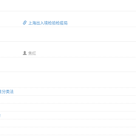
上海出入境检验检疫局
焦红
毒性分类法
验