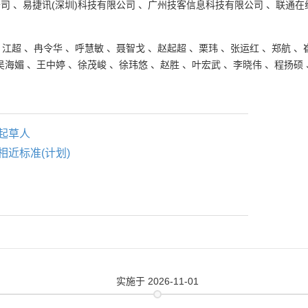
公司
、
易捷讯(深圳)科技有限公司
、
广州技客信息科技有限公司
、
联通在
、
江超
、
冉令华
、
呼慧敏
、
聂智戈
、
赵起超
、
栗玮
、
张运红
、
郑航
、
吴海媚
、
王中婷
、
徐茂峻
、
徐玮悠
、
赵胜
、
叶宏武
、
李晓伟
、
程扬硕
起草人
相近标准(计划)
实施
于 2026-11-01