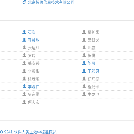
北京智象信息技术有限公司
石岩
蔡护家
呼慧敏
聂智戈
张运红
郑航
罗玲
贺悦
慕安臻
陈晨
李希彬
于彩灵
徐茂峻
徐玮悠
李晓伟
程扬硕
吴东鹏
牛龙飞
何志宏
：ISO 9241 软件人类工效学标准概述