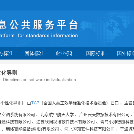
方标准
团体标准
企业标准
国际标准
国外标
性化导则
Directives on software individualization
件个性化导则》 由
TC7
（全国人类工效学标准化技术委员会）归口 ，主管
立空调系统有限公司
、
北京航空航天大学
、
广州云天数据技术有限公司
维通科技有限公司
、
江苏欣网视讯软件技术有限公司
、
青岛小帅智能科技
司
、
瑞恪智能装备(绵阳)有限公司
、
河北习知软件科技有限公司
、
宁波城