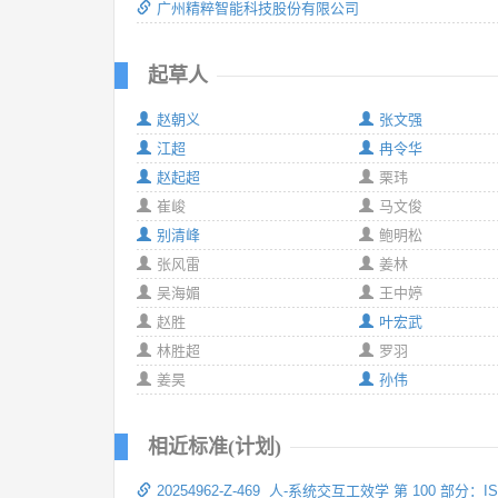
广州精粹智能科技股份有限公司
起草人
赵朝义
张文强
江超
冉令华
赵起超
栗玮
崔峻
马文俊
别清峰
鲍明松
张风雷
姜林
吴海媚
王中婷
赵胜
叶宏武
林胜超
罗羽
姜昊
孙伟
相近标准(计划)
20254962-Z-469 人-系统交互工效学 第 100 部分