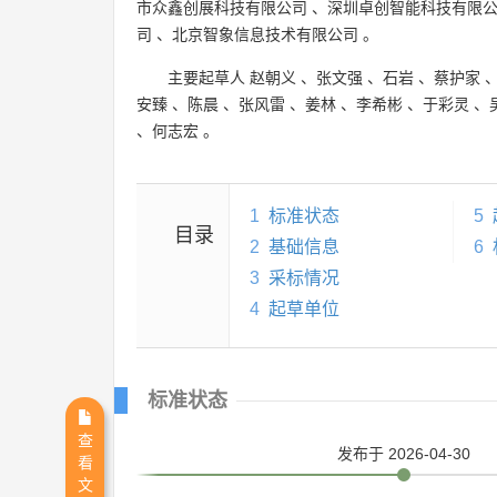
市众鑫创展科技有限公司
、
深圳卓创智能科技有限
司
、
北京智象信息技术有限公司
。
主要起草人
赵朝义
、
张文强
、
石岩
、
蔡护家
安臻
、
陈晨
、
张风雷
、
姜林
、
李希彬
、
于彩灵
、
、
何志宏
。
1
标准状态
5
目录
2
基础信息
6
3
采标情况
4
起草单位
标准状态
查
发布
于 2026-04-30
看
文