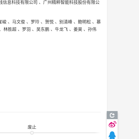
线信息科技有限公司
、
广州精粹智能科技股份有限公
崔峻
、
马文俊
、
罗玲
、
贺悦
、
别清峰
、
鲍明松
、
慕
、
林胜超
、
罗羽
、
吴东鹏
、
牛龙飞
、
姜昊
、
孙伟
废止