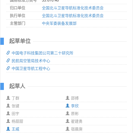
国际标准分类号
33.070.40
归口单位
全国北斗卫星导航标准化技术委员会
执行单位
全国北斗卫星导航标准化技术委员会
主管部门
中央军委装备发展部
起草单位
中国电子科技集团公司第二十研究所
民航局空管局技术中心
中国卫星导航工程中心
起草人
丁群
邵搏
张键
李欣
田宇
原彬
杨甜甜
翟建勇
王威
宿晨庚