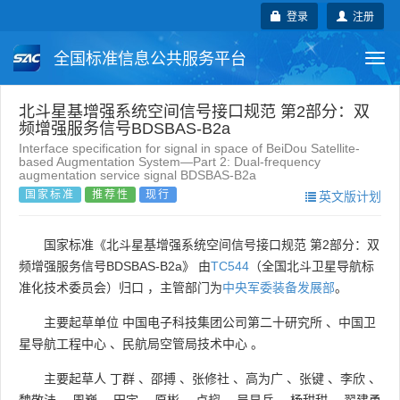
登录
注册
全国标准信息公共服务平台
Togg
navi
国家标准
行业标准
地方标准
北斗星基增强系统空间信号接口规范 第2部分：双
频增强服务信号BDSBAS-B2a
Interface specification for signal in space of BeiDou Satellite-
团体标准
企业标准
国际标准
based Augmentation System—Part 2: Dual-frequency
augmentation service signal BDSBAS-B2a
国家标准
推荐性
现行
英文版计划
国外标准
技术委员会
国家标准《北斗星基增强系统空间信号接口规范 第2部分：双
频增强服务信号BDSBAS-B2a》 由
TC544
（全国北斗卫星导航标
准化技术委员会）归口 ，主管部门为
中央军委装备发展部
。
主要起草单位
中国电子科技集团公司第二十研究所
、
中国卫
星导航工程中心
、
民航局空管局技术中心
。
主要起草人
丁群
、
邵搏
、
张修社
、
高为广
、
张键
、
李欣
、
魏敬法
、
周巍
、
田宇
、
原彬
、
卢鋆
、
吴显兵
、
杨甜甜
、
翟建勇