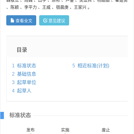
、
陈颖
、
李平力
、
王威
、
宿晨庚
、
王家兴
。
查看全文
意见建议
目录
1
标准状态
5
相近标准(计划)
2
基础信息
3
起草单位
4
起草人
标准状态
发布
实施
废止