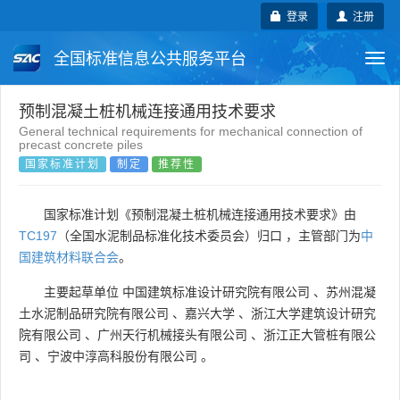
登录
注册
全国标准信息公共服务平台
Togg
navi
国家标准
行业标准
地方标准
预制混凝土桩机械连接通用技术要求
General technical requirements for mechanical connection of
precast concrete piles
团体标准
企业标准
国际标准
国家标准计划
制定
推荐性
国外标准
技术委员会
国家标准计划《预制混凝土桩机械连接通用技术要求》由
TC197
（全国水泥制品标准化技术委员会）归口 ，主管部门为
中
国建筑材料联合会
。
主要起草单位
中国建筑标准设计研究院有限公司
、
苏州混凝
土水泥制品研究院有限公司
、
嘉兴大学
、
浙江大学建筑设计研究
院有限公司
、
广州天行机械接头有限公司
、
浙江正大管桩有限公
司
、
宁波中淳高科股份有限公司
。