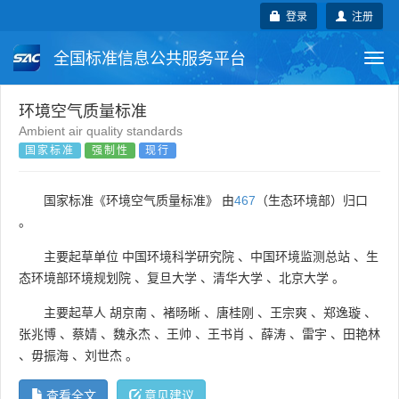
登录
注册
全国标准信息公共服务平台
Togg
navi
国家标准
行业标准
地方标准
环境空气质量标准
Ambient air quality standards
国家标准
强制性
现行
团体标准
企业标准
国际标准
国外标准
技术委员会
国家标准《环境空气质量标准》 由
467
（生态环境部）归口
。
主要起草单位
中国环境科学研究院
、
中国环境监测总站
、
生
态环境部环境规划院
、
复旦大学
、
清华大学
、
北京大学
。
主要起草人
胡京南
、
褚旸晰
、
唐桂刚
、
王宗爽
、
郑逸璇
、
张兆博
、
蔡婧
、
魏永杰
、
王帅
、
王书肖
、
薛涛
、
雷宇
、
田艳林
、
毋振海
、
刘世杰
。
查看全文
意见建议