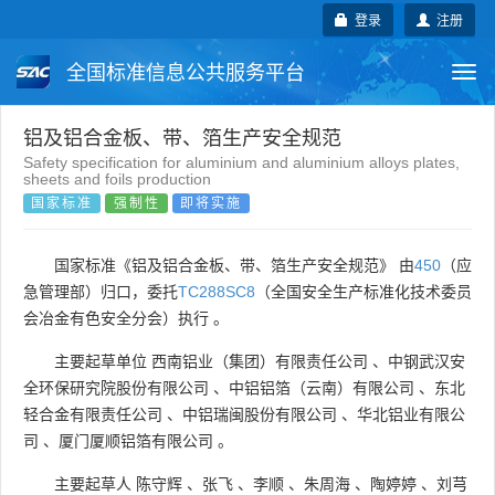
登录
注册
全国标准信息公共服务平台
Togg
navi
国家标准
行业标准
地方标准
铝及铝合金板、带、箔生产安全规范
Safety specification for aluminium and aluminium alloys plates,
sheets and foils production
团体标准
企业标准
国际标准
国家标准
强制性
即将实施
国外标准
技术委员会
国家标准《铝及铝合金板、带、箔生产安全规范》 由
450
（应
急管理部）归口，委托
TC288SC8
（全国安全生产标准化技术委员
会冶金有色安全分会）执行 。
主要起草单位
西南铝业（集团）有限责任公司
、
中钢武汉安
全环保研究院股份有限公司
、
中铝铝箔（云南）有限公司
、
东北
轻合金有限责任公司
、
中铝瑞闽股份有限公司
、
华北铝业有限公
司
、
厦门厦顺铝箔有限公司
。
主要起草人
陈守辉
、
张飞
、
李顺
、
朱周海
、
陶婷婷
、
刘芎