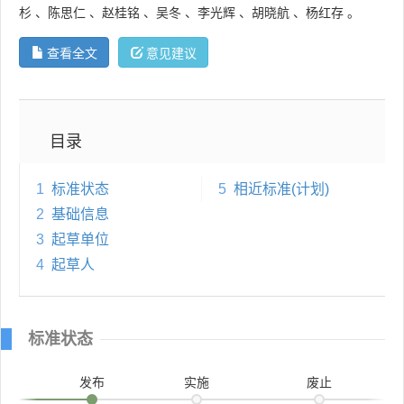
杉
、
陈思仁
、
赵桂铭
、
吴冬
、
李光辉
、
胡晓航
、
杨红存
。
查看全文
意见建议
目录
1
标准状态
5
相近标准(计划)
2
基础信息
3
起草单位
4
起草人
标准状态
发布
实施
废止