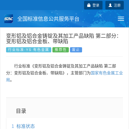
登录
注册
全国标准信息公共服务平台
Togg
navi
国家标准
行业标准
地方标准
变形铝及铝合金铸锭及其加工产品缺陷 第二部分：
变形铝及铝合金板、带缺陷
团体标准
企业标准
国际标准
行业标准-YS 有色金属
推荐性
废止
国外标准
技术委员会
行业标准《变形铝及铝合金铸锭及其加工产品缺陷 第二部
分：变形铝及铝合金板、带缺陷》，主管部门为
国家有色金属工业
局
。
目录
1
标准状态