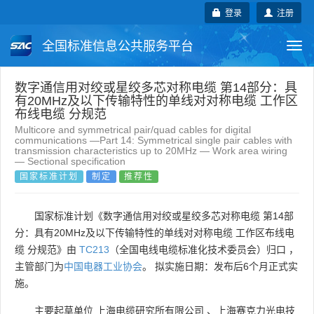
登录
注册
全国标准信息公共服务平台
Togg
navi
国家标准
行业标准
地方标准
数字通信用对绞或星绞多芯对称电缆 第14部分：具
有20MHz及以下传输特性的单线对对称电缆 工作区
布线电缆 分规范
团体标准
企业标准
国际标准
Multicore and symmetrical pair/quad cables for digital
communications —Part 14: Symmetrical single pair cables with
transmission characteristics up to 20MHz — Work area wiring
国外标准
技术委员会
— Sectional specification
国家标准计划
制定
推荐性
国家标准计划《数字通信用对绞或星绞多芯对称电缆 第14部
分：具有20MHz及以下传输特性的单线对对称电缆 工作区布线电
缆 分规范》由
TC213
（全国电线电缆标准化技术委员会）归口 ，
主管部门为
中国电器工业协会
。 拟实施日期：发布后6个月正式实
施。
主要起草单位
上海电缆研究所有限公司
、
上海赛克力光电技