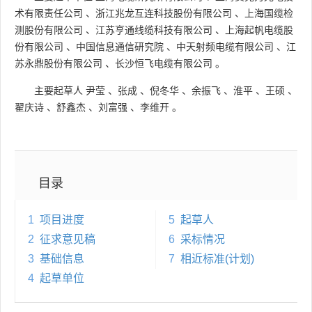
术有限责任公司
、
浙江兆龙互连科技股份有限公司
、
上海国缆检
测股份有限公司
、
江苏亨通线缆科技有限公司
、
上海起帆电缆股
份有限公司
、
中国信息通信研究院
、
中天射频电缆有限公司
、
江
苏永鼎股份有限公司
、
长沙恒飞电缆有限公司
。
主要起草人
尹莹
、
张成
、
倪冬华
、
余振飞
、
淮平
、
王硕
、
翟庆诗
、
舒鑫杰
、
刘富强
、
李维开
。
目录
1
项目进度
5
起草人
2
征求意见稿
6
采标情况
3
基础信息
7
相近标准(计划)
4
起草单位