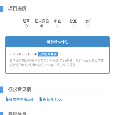
项目进度
起草
征求意见
审查
批准
发布
当前标准计划
20260177-T-604
正在征求意见
数字通信用对绞或星绞多芯对称电缆 第14部分：具有20MHz及以下传
输特性的单线对对称电缆 工作区布线电缆 分规范
征求意见稿
征求意见稿.pdf
编制说明.pdf
基础信息