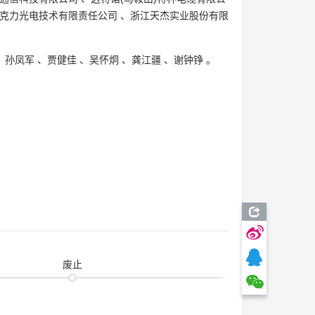
克力光电技术有限责任公司
、
浙江天杰实业股份有限
、
孙凤军
、
贾健佳
、
吴怀炯
、
龚江疆
、
谢钟铮
。
废止