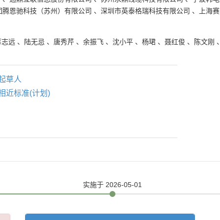
团腾恩驰科技（苏州）有限公司
、
深圳市英泰格瑞科技有限公司
、
上海赛
蒋志远
、
陆无忌
、
唐秀芹
、
余振飞
、
沈小平
、
杨珺
、
聂红俊
、
陈文刚
起草人
相近标准(计划)
实施
于 2026-05-01