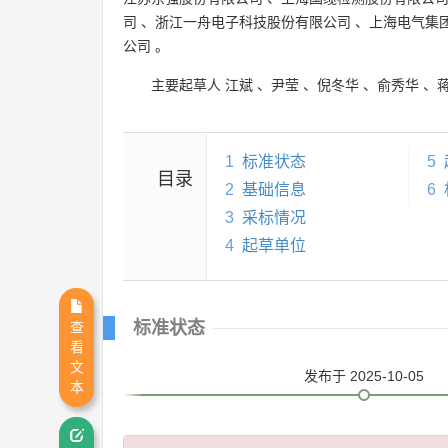
司
、
浙江一舟电子科技股份有限公司
、
上海电气集
公司
。
主要起草人
江斌
、
尹莹
、
倪冬华
、
俞秀华
、
1
标准状态
5
目录
2
基础信息
6
3
采标情况
4
起草单位
标准状态
查
看
文
发布
于 2025-10-05
本