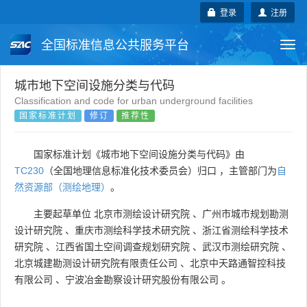
登录
注册
全国标准信息公共服务平台
Togg
navi
国家标准
行业标准
地方标准
城市地下空间设施分类与代码
Classification and code for urban underground facilities
国家标准计划
修订
推荐性
团体标准
企业标准
国际标准
国外标准
技术委员会
国家标准计划《城市地下空间设施分类与代码》由
TC230
（全国地理信息标准化技术委员会）归口 ，主管部门为
自
然资源部（测绘地理）
。
主要起草单位
北京市测绘设计研究院
、
广州市城市规划勘测
设计研究院
、
重庆市测绘科学技术研究院
、
浙江省测绘科学技术
研究院
、
江西省国土空间调查规划研究院
、
武汉市测绘研究院
、
北京城建勘测设计研究院有限责任公司
、
北京中天路通智控科技
有限公司
、
宁波冶金勘察设计研究股份有限公司
。