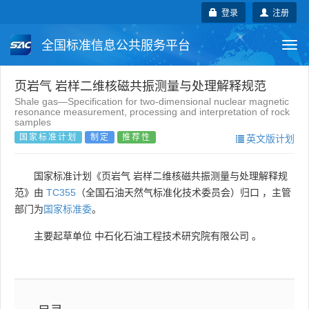
登录
注册
全国标准信息公共服务平台
Togg
navi
国家标准
行业标准
地方标准
页岩气 岩样二维核磁共振测量与处理解释规范
Shale gas—Specification for two-dimensional nuclear magnetic
resonance measurement, processing and interpretation of rock
团体标准
企业标准
国际标准
samples
国家标准计划
制定
推荐性
英文版计划
国外标准
技术委员会
国家标准计划《页岩气 岩样二维核磁共振测量与处理解释规
范》由
TC355
（全国石油天然气标准化技术委员会）归口 ，主管
部门为
国家标准委
。
主要起草单位
中石化石油工程技术研究院有限公司
。