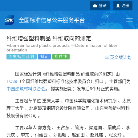
登录
注册
全国标准信息公共服务平台
Togg
navi
国家标准
行业标准
地方标准
纤维增强塑料制品 纤维取向的测定
Fiber-reinforced plastic products —Determination of fiber
orientation
团体标准
企业标准
国际标准
国家标准计划
制定
推荐性
英文版计划
国外标准
技术委员会
国家标准计划《纤维增强塑料制品 纤维取向的测定》由
TC39
（全国纤维增强塑料标准化技术委员会）归口 ，主管部门为
中国建筑材料联合会
。 拟实施日期：发布后6个月正式实施。
主要起草单位
重庆大学
、
中国科学院理化技术研究所
、
太原
理工大学
、
北京玻璃钢研究设计院有限公司
、
山东宝盖新材料科
技股份有限公司
。
主要起草人
郭方亮
、
王占东
、
管涛
、
梁建国
、
渠成兵
、
李
元庆
、
李东
、
付绍云
、
刘振韬
、
赵润田
、
赵凡铭
、
张文玲
。