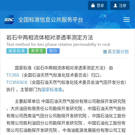
登录
注册
全国标准信息公共服务平台
Togg
navi
国家标准
行业标准
地方标准
岩石中两相流体相对渗透率测定方法
Test method for two phase relative permeability in rock
国家标准
推荐性
现行
英文版计划
团体标准
企业标准
国际标准
国外标准
技术委员会
国家标准《岩石中两相流体相对渗透率测定方法》 由
TC355
（全国石油天然气标准化技术委员会）归口，
TC355SC6
（全国石油天然气标准化技术委员会油气田开发分会）
执行 ，主管部门为
国家标准委
。
主要起草单位
中国石油天然气股份有限公司勘探开发研究院
、
大庆油田有限责任公司勘探开发研究院
、
中国石油天然气股份
有限公司西南油气田分公司勘探开发研究院
、
中国石油化工股份
有限公司胜利油田分公司勘探开发研究院
、
中国石油化工股份有
限公司石油勘探开发研究院
、
中海油能源发展股份有限公司工程