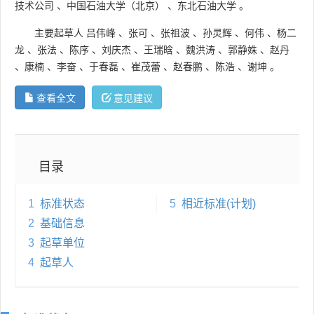
技术公司
、
中国石油大学（北京）
、
东北石油大学
。
主要起草人
吕伟峰
、
张可
、
张祖波
、
孙灵辉
、
何伟
、
杨二
龙
、
张法
、
陈序
、
刘庆杰
、
王瑞晗
、
魏洪涛
、
郭静姝
、
赵丹
、
康楠
、
李奋
、
于春磊
、
崔茂蕾
、
赵春鹏
、
陈浩
、
谢坤
。
查看全文
意见建议
目录
1
标准状态
5
相近标准(计划)
2
基础信息
3
起草单位
4
起草人