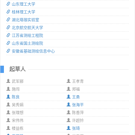
山东理工大学
桂林理工大学
湖北珞珈实验室
北京航空航天大学
江苏省测绘工程院
山东省国土测绘院
安徽省基础测绘信息中心
起草人
武军郦
王孝青
施闯
郑福
陈良
王勇
吴秀娟
张海平
张理想
陈香萍
宋伟伟
许超钤
楼益栋
张琦