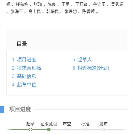
福
、
楼益栋
、
张琦
、
陈良
、
王勇
、
王开锋
、
谷守周
、
吴秀娟
、
张海平
、
高士民
、
韩保民
、
张理想
、
陈香萍
。
目录
1
项目进度
5
起草人
2
征求意见稿
6
相近标准(计划)
3
基础信息
4
起草单位
项目进度
起草
征求意见
审查
批准
发布