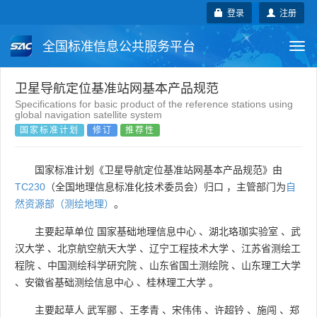
登录
注册
全国标准信息公共服务平台
Togg
navi
国家标准
行业标准
地方标准
卫星导航定位基准站网基本产品规范
Specifications for basic product of the reference stations using
global navigation satellite system
团体标准
企业标准
国际标准
国家标准计划
修订
推荐性
国外标准
技术委员会
国家标准计划《卫星导航定位基准站网基本产品规范》由
TC230
（全国地理信息标准化技术委员会）归口 ，主管部门为
自
然资源部（测绘地理）
。
主要起草单位
国家基础地理信息中心
、
湖北珞珈实验室
、
武
汉大学
、
北京航空航天大学
、
辽宁工程技术大学
、
江苏省测绘工
程院
、
中国测绘科学研究院
、
山东省国土测绘院
、
山东理工大学
、
安徽省基础测绘信息中心
、
桂林理工大学
。
主要起草人
武军郦
、
王孝青
、
宋伟伟
、
许超钤
、
施闯
、
郑