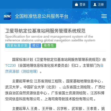
登录
注册
全国标准信息公共服务平台
Togg
navi
国家标准
行业标准
地方标准
卫星导航定位基准站网服务管理系统规范
Specification for service and management system of the
reference stations using global navigation satellite system
团体标准
企业标准
国际标准
国家标准计划
修订
推荐性
国外标准
技术委员会
国家标准计划《卫星导航定位基准站网服务管理系统规范》由
TC230
（全国地理信息标准化技术委员会）归口 ，主管部门为
自
然资源部（测绘地理）
。
主要起草单位
江苏省测绘工程院
、
国家基础地理信息中心
、
武汉大学
、
中国矿业大学（北京）
、
山东省国土测绘院
、
广西壮
族自治区自然资源信息中心
、
广东省国土资源测绘院
、
江苏科博
空间信息科技有限公司
、
上海司南导航技术股份有限公司
。
主要起草人
王勇
、
王开锋
、
吕学彬
、
武军郦
、
王孝青
、
姚