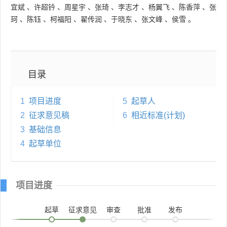
宜斌
、
许超钤
、
周星宇
、
张琦
、
李志才
、
杨翼飞
、
陈香萍
、
张
珂
、
陈钰
、
柯福阳
、
翟传润
、
于晓东
、
张文峰
、
侯雪
。
目录
1
项目进度
5
起草人
2
征求意见稿
6
相近标准(计划)
3
基础信息
4
起草单位
项目进度
起草
征求意见
审查
批准
发布