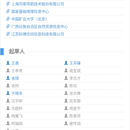
上海司南导航技术股份有限公司
国家基础地理信息中心
中国矿业大学（北京）
广西壮族自治区自然资源信息中心
江苏科博空间信息科技有限公司
起草人
王勇
王开锋
王孝青
姚宜斌
张琦
李志才
张珂
陈钰
于晓东
张文峰
吕学彬
武军郦
许超钤
周星宇
杨翼飞
陈香萍
柯福阳
翟传润