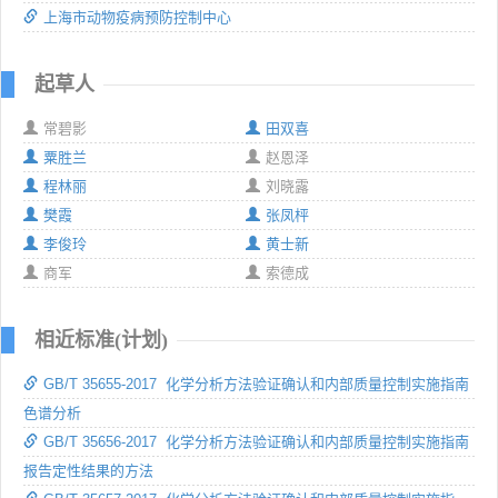
上海市动物疫病预防控制中心
起草人
常碧影
田双喜
粟胜兰
赵恩泽
程林丽
刘晓露
樊霞
张凤枰
李俊玲
黄士新
商军
索德成
相近标准(计划)
GB/T 35655-2017 化学分析方法验证确认和内部质量控制实施指南
色谱分析
GB/T 35656-2017 化学分析方法验证确认和内部质量控制实施指南
报告定性结果的方法