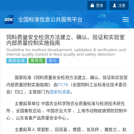
登录
注册
全国标准信息公共服务平台
Togg
navi
国家标准
行业标准
地方标准
饲料质量安全检测方法建立、确认、验证和实验室
内部质量控制实施指南
Guideline for method development, validation & verification and
团体标准
企业标准
国际标准
internal quality control in feed quality and safety detection
国家标准
推荐性
现行
国外标准
技术委员会
国家标准《饲料质量安全检测方法建立、确认、验证和实验室
内部质量控制实施指南》 由
TC76
（全国饲料工业标准化技术委员
会）归口 ，主管部门为
国家标准委
。
主要起草单位
中国农业科学院农业质量标准与检测技术研究
所
、
全国畜牧总站
、
中国农业大学
、
上海市动物疫病预防控制中
心
、
山东省畜产品质量安全中心
。
主要起草人
常碧影
、
田双喜
、
樊霞
、
张凤枰
、
粟胜兰
、
赵