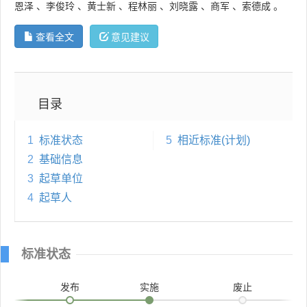
恩泽
、
李俊玲
、
黄士新
、
程林丽
、
刘晓露
、
商军
、
索德成
。
查看全文
意见建议
目录
1
标准状态
5
相近标准(计划)
2
基础信息
3
起草单位
4
起草人
标准状态
发布
实施
废止