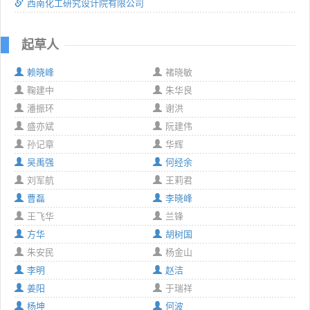
西南化工研究设计院有限公司
起草人
赖晓峰
褚晓敏
鞠建中
朱华良
潘振环
谢洪
盛亦斌
阮建伟
孙记章
华辉
吴禹强
何经余
刘军航
王莉君
曹磊
李晓峰
王飞华
兰锋
方华
胡树国
朱安民
杨金山
李明
赵洁
姜阳
于瑞祥
杨坤
何波