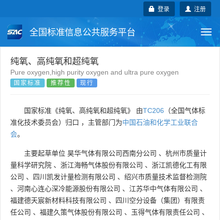
登录
注册
全国标准信息公共服务平台
Togg
navi
国家标准
行业标准
地方标准
纯氧、高纯氧和超纯氧
Pure oxygen,high purity oxygen and ultra pure oxygen
国家标准
推荐性
现行
团体标准
企业标准
国际标准
国外标准
技术委员会
国家标准《纯氧、高纯氧和超纯氧》 由
TC206
（全国气体标
准化技术委员会）归口 ，主管部门为
中国石油和化学工业联合
会
。
主要起草单位
昊华气体有限公司西南分公司
、
杭州市质量计
量科学研究院
、
浙江海畅气体股份有限公司
、
浙江凯德化工有限
公司
、
四川凯发计量检测有限公司
、
绍兴市质量技术监督检测院
、
河南心连心深冷能源股份有限公司
、
江苏华中气体有限公司
、
福建德天宸新材料科技有限公司
、
四川空分设备（集团）有限责
任公司
、
福建久策气体股份有限公司
、
玉得气体有限责任公司
、