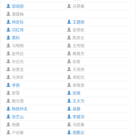
邵成刚
吕厚春
唐霞梅
林定标
王建刚
闫红伟
史燕松
黄科
陈崇文
马明明
王传刚
赵伟达
赖勇杰
孙日光
俞俊
张意龙
王亮亮
马领军
郑阳光
李扬
吴晓良
舒慧
房嵩
鲍光强
王大为
杨扬仲夫
高静
张艺山
李建浩
杨康
马奕春
卢长敏
周鹏云