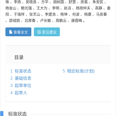
锋
、
李扬
、
吴晓良
、
方华
、
胡树国
、
舒慧
、
房嵩
、
朱安民
、
杨金山
、
鲍光强
、
王大为
、
李明
、
赵洁
、
杨扬仲夫
、
高静
、
姜
阳
、
于瑞祥
、
张艺山
、
李建浩
、
杨坤
、
何波
、
杨康
、
马奕春
、
邵成刚
、
吕厚春
、
卢长敏
、
周鹏云
、
唐霞梅
。
查看全文
意见建议
目录
1
标准状态
5
相近标准(计划)
2
基础信息
3
起草单位
4
起草人
标准状态