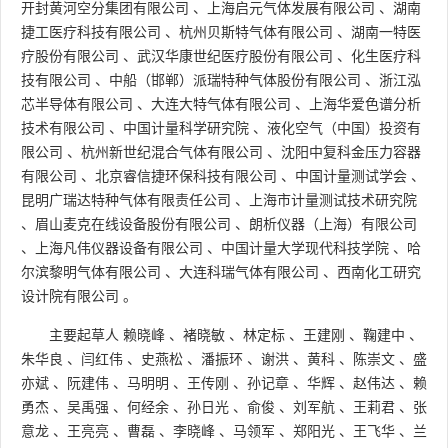
开封黄河空分集团有限公司
、
上海启元气体发展有限公司
、
湖南
捷工医疗科技有限公司
、
杭州贝斯特气体有限公司
、
湖南一特医
疗股份有限公司
、
武汉华康世纪医疗股份有限公司
、
化生医疗科
技有限公司
、
中船（邯郸）派瑞特种气体股份有限公司
、
浙江泓
芯半导体有限公司
、
大连大特气体有限公司
、
上海华爱色谱分析
技术有限公司
、
中国计量科学研究院
、
液化空气（中国）投资有
限公司
、
杭州新世纪混合气体有限公司
、
沈阳中复科金压力容器
有限公司
、
北京睿信捷环保科技有限公司
、
中国计量测试学会
、
昆明广瑞达特种气体有限责任公司
、
上海市计量测试技术研究院
、
眉山麦克在线设备股份有限公司
、
朗析仪器（上海）有限公司
、
上海凡伟仪器设备有限公司
、
中国计量大学现代科技学院
、
哈
尔滨黎明气体有限公司
、
大连科瑞气体有限公司
、
西南化工研究
设计院有限公司
。
主要起草人
赖晓峰
、
褚晓敏
、
林定标
、
王建刚
、
鞠建中
、
朱华良
、
闫红伟
、
史燕松
、
潘振环
、
谢洪
、
黄科
、
陈崇文
、
盛
亦斌
、
阮建伟
、
马明明
、
王传刚
、
孙记章
、
华辉
、
赵伟达
、
赖
勇杰
、
吴禹强
、
何经余
、
孙日光
、
俞俊
、
刘军航
、
王莉君
、
张
意龙
、
王亮亮
、
曹磊
、
李晓峰
、
马领军
、
郑阳光
、
王飞华
、
兰