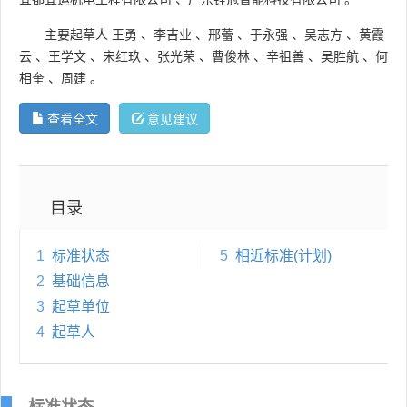
主要起草人
王勇
、
李吉业
、
邢蕾
、
于永强
、
吴志方
、
黄霞
云
、
王学文
、
宋红玖
、
张光荣
、
曹俊林
、
辛祖善
、
吴胜航
、
何
相奎
、
周建
。
查看全文
意见建议
目录
1
标准状态
5
相近标准(计划)
2
基础信息
3
起草单位
4
起草人
标准状态