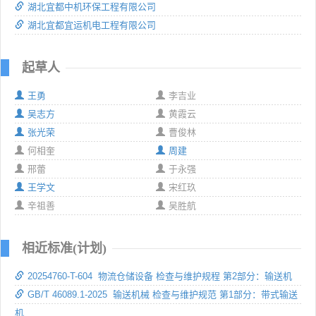
湖北宜都中机环保工程有限公司
湖北宜都宜运机电工程有限公司
起草人
王勇
李吉业
吴志方
黄霞云
张光荣
曹俊林
何相奎
周建
邢蕾
于永强
王学文
宋红玖
辛祖善
吴胜航
相近标准(计划)
20254760-T-604 物流仓储设备 检查与维护规程 第2部分：输送机
GB/T 46089.1-2025 输送机械 检查与维护规范 第1部分：带式输送
机