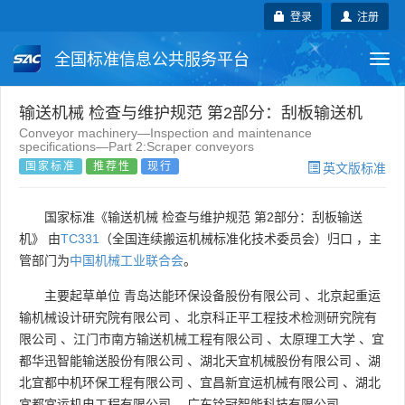
登录
注册
全国标准信息公共服务平台
Togg
navi
国家标准
行业标准
地方标准
输送机械 检查与维护规范 第2部分：刮板输送机
Conveyor machinery—Inspection and maintenance
specifications—Part 2:Scraper conveyors
团体标准
企业标准
国际标准
国家标准
推荐性
现行
英文版标准
国外标准
技术委员会
国家标准《输送机械 检查与维护规范 第2部分：刮板输送
机》 由
TC331
（全国连续搬运机械标准化技术委员会）归口 ，主
管部门为
中国机械工业联合会
。
主要起草单位
青岛达能环保设备股份有限公司
、
北京起重运
输机械设计研究院有限公司
、
北京科正平工程技术检测研究院有
限公司
、
江门市南方输送机械工程有限公司
、
太原理工大学
、
宜
都华迅智能输送股份有限公司
、
湖北天宜机械股份有限公司
、
湖
北宜都中机环保工程有限公司
、
宜昌新宜运机械有限公司
、
湖北
宜都宜运机电工程有限公司
、
广东铨冠智能科技有限公司
。