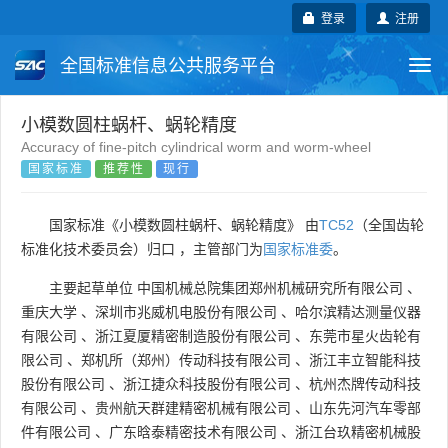
登录
注册
全国标准信息公共服务平台
Togg
navi
国家标准
行业标准
地方标准
小模数圆柱蜗杆、蜗轮精度
Accuracy of fine-pitch cylindrical worm and worm-wheel
国家标准
推荐性
现行
团体标准
企业标准
国际标准
国外标准
技术委员会
国家标准《小模数圆柱蜗杆、蜗轮精度》 由
TC52
（全国齿轮
标准化技术委员会）归口 ，主管部门为
国家标准委
。
主要起草单位
中国机械总院集团郑州机械研究所有限公司
、
重庆大学
、
深圳市兆威机电股份有限公司
、
哈尔滨精达测量仪器
有限公司
、
浙江夏厦精密制造股份有限公司
、
东莞市星火齿轮有
限公司
、
郑机所（郑州）传动科技有限公司
、
浙江丰立智能科技
股份有限公司
、
浙江捷众科技股份有限公司
、
杭州杰牌传动科技
有限公司
、
贵州航天群建精密机械有限公司
、
山东先河汽车零部
件有限公司
、
广东晗泰精密技术有限公司
、
浙江台玖精密机械股