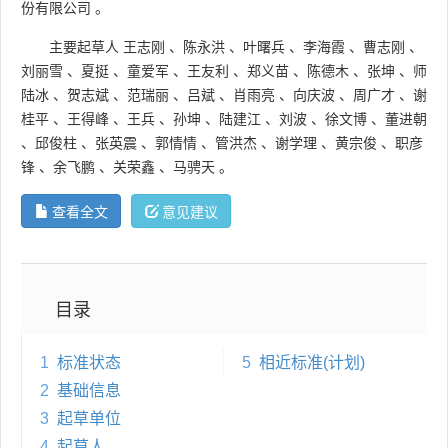
份有限公司
。
主要起草人
王志刚
、
陈永洪
、
叶曙兵
、
李海霞
、
曹志刚
、
刘丽雪
、
夏挺
、
童爱军
、
王友利
、
郑义苗
、
陈德木
、
张坤
、
师
陆冰
、
贺志斌
、
范瑞丽
、
吕斌
、
肖雨亮
、
向庆波
、
周广才
、
谢
桂平
、
王得峰
、
王兵
、
孙坤
、
陆建江
、
刘波
、
徐文博
、
董进朝
、
邱俊柱
、
张英震
、
郭情情
、
管洪杰
、
谢学理
、
黄宗俊
、
职彦
锋
、
余飞鹏
、
关荣鑫
、
马骋天
。
查看全文
意见建议
目录
1
标准状态
5
相近标准(计划)
2
基础信息
3
起草单位
4
起草人