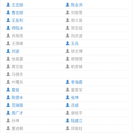
王志刚
陈永洪
曹志刚
刘丽雪
王友利
郑义苗
师陆冰
贺志斌
肖雨亮
向庆波
王得峰
王兵
刘波
徐文博
张英震
郭情情
黄宗俊
职彦锋
马骋天
叶曙兵
李海霞
夏挺
童爱军
陈德木
张坤
范瑞丽
吕斌
周广才
谢桂平
孙坤
陆建江
董进朝
邱俊柱