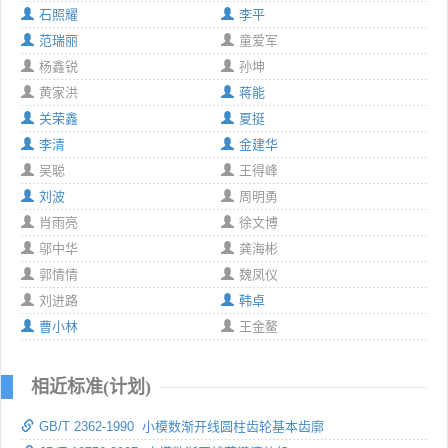
石照耀
李平
范瑞丽
童爱军
杨鑫锐
孙坤
黄家洪
蒋能
关荣鑫
夏挺
李清
金建华
吴聪
王得峰
刘波
周明勇
肖雨亮
徐文博
邬中华
龚海彬
郭情情
魏凤仪
刘进路
韩卓
曹小林
王金鳌
相近标准(计划)
GB/T 2362-1990 小模数渐开线圆柱齿轮基本齿廓