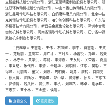
立智能科技股份有限公司
、
浙江夏厦精密制造股份有限公司
、
浙
江双环传动机械股份有限公司
、
中山市香山传动科技有限公司
、
浙江鑫可传动科技有限公司
、
白鸽磨料磨具有限公司
、
北京中技
克美谐波传动股份有限公司
、
哈尔滨创博科技有限公司
、
广东晗
泰精密技术有限公司
、
新昌县金鹰齿轮箱有限公司
、
深圳市合发
齿轮机械有限公司
、
河南省瑞歌传动机械有限公司
、
辽宁省中野
数控机床制造有限公司
。
主要起草人
王志刚
、
王伟
、
石照耀
、
李平
、
曹志刚
、
王笑
一
、
范瑞丽
、
童爱军
、
周广才
、
王时龙
、
杨鑫锐
、
孙坤
、
魏天
水
、
林守金
、
黄家洪
、
蒋能
、
李海霞
、
王友利
、
关荣鑫
、
夏挺
、
李秉纪
、
敬代云
、
李清
、
金建华
、
刘东刚
、
汪东
、
吴聪
、
王
得峰
、
刘丽雪
、
董兴
、
刘波
、
周明勇
、
姚勇
、
唐钧
、
肖雨亮
、
徐文博
、
师陆冰
、
王韵淇
、
邬中华
、
龚海彬
、
孙龙
、
王东飞
、
郭情情
、
魏凤仪
、
管洪杰
、
李杭
、
刘进路
、
韩卓
、
谢学理
、
王志东
、
曹小林
、
王金鳌
、
侯耐
。
查看全文
意见建议