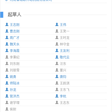
起草人
王志刚
王伟
曹志刚
王笑一
周广才
王时龙
魏天水
林守金
李海霞
王友利
李秉纪
敬代云
刘东刚
汪东
刘丽雪
董兴
姚勇
唐钧
师陆冰
王韵淇
孙龙
王东飞
管洪杰
李杭
谢学理
王志东
侯耐