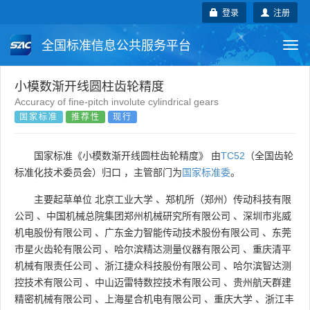
登录
注册
全国标准信息公共服务平台
Togg
navi
国家标准
行业标准
地方标准
小模数渐开线圆柱齿轮精度
Accuracy of fine-pitch involute cylindrical gears
国家标准
推荐性
现行
团体标准
企业标准
国际标准
国外标准
技术委员会
国家标准《小模数渐开线圆柱齿轮精度》 由
TC52
（全国齿轮
标准化技术委员会）归口 ，主管部门为
国家标准委
。
主要起草单位
北京工业大学
、
郑机所（郑州）传动科技有限
公司
、
中国机械总院集团郑州机械研究所有限公司
、
深圳市兆威
机电股份有限公司
、
广东金力智能传动技术股份有限公司
、
东莞
市星火齿轮有限公司
、
哈尔滨精达测量仪器有限公司
、
重庆清平
机械有限责任公司
、
浙江捷众科技股份有限公司
、
哈尔滨智达测
控技术有限公司
、
中山迈雷特数控技术有限公司
、
贵州航天群建
精密机械有限公司
、
上海星合机电有限公司
、
重庆大学
、
浙江丰