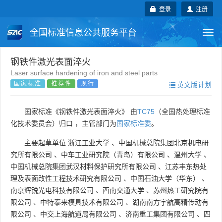
登录
注册
全国标准信息公共服务平台
Togg
navi
国家标准
行业标准
地方标准
钢铁件激光表面淬火
Laser surface hardening of iron and steel parts
国家标准
推荐性
现行
英文版计划
团体标准
企业标准
国际标准
国外标准
技术委员会
国家标准《钢铁件激光表面淬火》 由
TC75
（全国热处理标准
化技术委员会）归口 ，主管部门为
国家标准委
。
主要起草单位
浙江工业大学
、
中国机械总院集团北京机电研
究所有限公司
、
中车工业研究院（青岛）有限公司
、
温州大学
、
中国机械总院集团武汉材料保护研究所有限公司
、
江苏丰东热处
理及表面改性工程技术研究有限公司
、
中国石油大学（华东）
、
南京辉锐光电科技有限公司
、
西南交通大学
、
苏州热工研究院有
限公司
、
中特泰来模具技术有限公司
、
湖南南方宇航高精传动有
限公司
、
中交上海航道局有限公司
、
济南重工集团有限公司
、
四