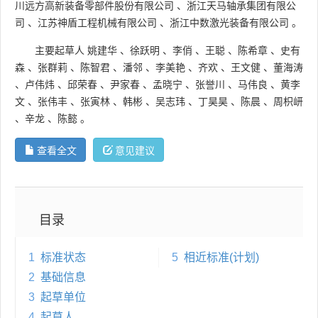
川远方高新装备零部件股份有限公司
、
浙江天马轴承集团有限公
司
、
江苏神盾工程机械有限公司
、
浙江中数激光装备有限公司
。
主要起草人
姚建华
、
徐跃明
、
李俏
、
王聪
、
陈希章
、
史有
森
、
张群莉
、
陈智君
、
潘邻
、
李美艳
、
齐欢
、
王文健
、
董海涛
、
卢伟炜
、
邱荣春
、
尹家春
、
孟晓宁
、
张誉川
、
马伟良
、
黄李
文
、
张伟丰
、
张寅林
、
韩彬
、
吴志玮
、
丁昊昊
、
陈晨
、
周枳岍
、
辛龙
、
陈懿
。
查看全文
意见建议
目录
1
标准状态
5
相近标准(计划)
2
基础信息
3
起草单位
4
起草人