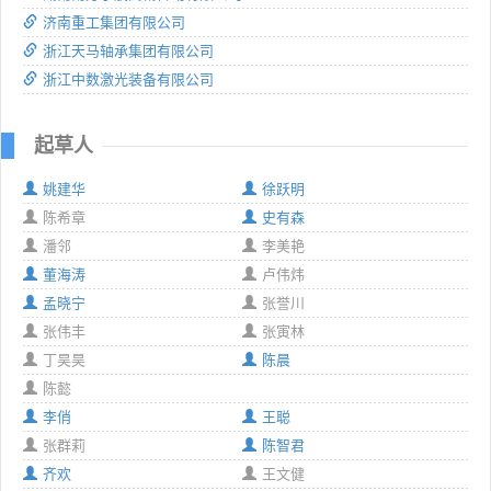
济南重工集团有限公司
浙江天马轴承集团有限公司
浙江中数激光装备有限公司
起草人
姚建华
徐跃明
陈希章
史有森
潘邻
李美艳
董海涛
卢伟炜
孟晓宁
张誉川
张伟丰
张寅林
丁昊昊
陈晨
陈懿
李俏
王聪
张群莉
陈智君
齐欢
王文健