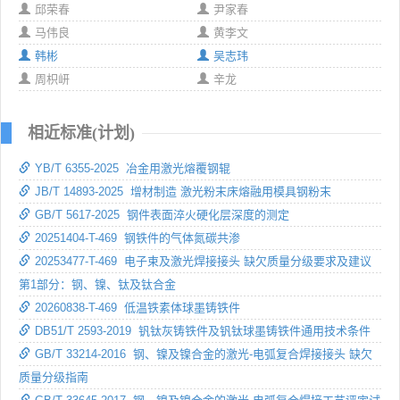
邱荣春
尹家春
马伟良
黄李文
韩彬
吴志玮
周枳岍
辛龙
相近标准(计划)
YB/T 6355-2025 冶金用激光熔覆钢辊
JB/T 14893-2025 增材制造 激光粉末床熔融用模具钢粉末
GB/T 5617-2025 钢件表面淬火硬化层深度的测定
20251404-T-469 钢铁件的气体氮碳共渗
20253477-T-469 电子束及激光焊接接头 缺欠质量分级要求及建议
第1部分：钢、镍、钛及钛合金
20260838-T-469 低温铁素体球墨铸铁件
DB51/T 2593-2019 钒钛灰铸铁件及钒钛球墨铸铁件通用技术条件
GB/T 33214-2016 钢、镍及镍合金的激光-电弧复合焊接接头 缺欠
质量分级指南