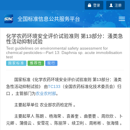
登录
注册
全国标准信息公共服务平台
Togg
navi
国家标准
行业标准
地方标准
化学农药环境安全评价试验准则 第13部分：溞类急
性活动抑制试验
Test guidelines on environmental safety assessment for
团体标准
企业标准
国际标准
chemical pesticides—Part 13: Daphnia sp. acute immobilisation
test
国家标准
推荐性
现行
国外标准
技术委员会
国家标准《化学农药环境安全评价试验准则 第13部分：溞类
急性活动抑制试验》 由
TC133
（全国农药标准化技术委员会）归
口 ，主管部门为
农业农村部
。
主要起草单位
农业部农药检定所
。
主要起草人
陈朗
、
杨海荣
、
袁善奎
、
曲甍甍
、
周欣欣
、
卜
元卿
、
蒲倩云
、
安雪花
、
陈丽萍
、
续卫利
、
周彬彬
、
张海情
。