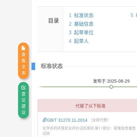
1
标准状态
5
目录
2
基础信息
3
起草单位
4
起草人
查
看
标准状态
文
本
发布
于 2025-08-29
意
见
代替了以下标准
建
议
GB/T 31270.11-2014
（全部代替）
化学农药环境安全评价试验准则 第11部分：家蚕急性毒性
试验