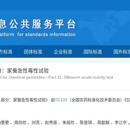
方标准
团体标准
企业标准
国际标准
国外标
分：家蚕急性毒性试验
 for chemical pesticides—Part 11: Silkworm acute toxicity test
1部分：家蚕急性毒性试验》 由
TC133
（全国农药标准化技术委员会）归
曲甍甍
、
周欣欣
、
刘亮
、
赵秀振
、
朱丽珍
、
陈思琪
、
高歆越
、
李江宇