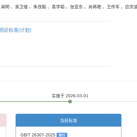
、
闻明
、
吴卫煌
、
朱孜毅
、
袁学韬
、
张亚东
、
尚再艳
、
王传军
、
应宗
相近标准(计划)
实施
于 2026-03-01
当前标准
GB/T 26307-2025
现行