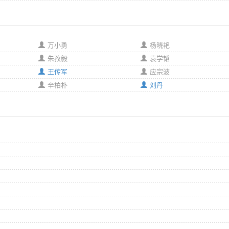
万小勇
杨晓艳
朱孜毅
袁学韬
王传军
应宗波
辛柏朴
刘丹