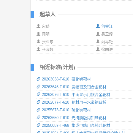
起草人
宋琦
何金江
闻明
吴卫煌
张亚东
尚再艳
张晓娜
徐国进
相近标准(计划)
20263638-T-610 硒化镉靶材
20263645-T-610 宽幅钼及钼合金靶材
20262076-T-610 平面显示用银合金靶材
20262077-T-610 靶材用带水道铜背板
20255673-T-610 硫化镉靶材
20263650-T-610 光掩膜版用钼硅靶材
20250087-T-469 集成电路用高纯硅靶材