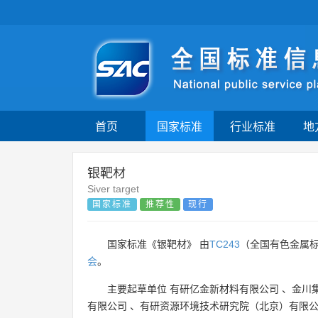
首页
国家标准
行业标准
地
银靶材
Siver target
国家标准
推荐性
现行
国家标准《银靶材》 由
TC243
（全国有色金属
会
。
主要起草单位
有研亿金新材料有限公司
、
金川
有限公司
、
有研资源环境技术研究院（北京）有限