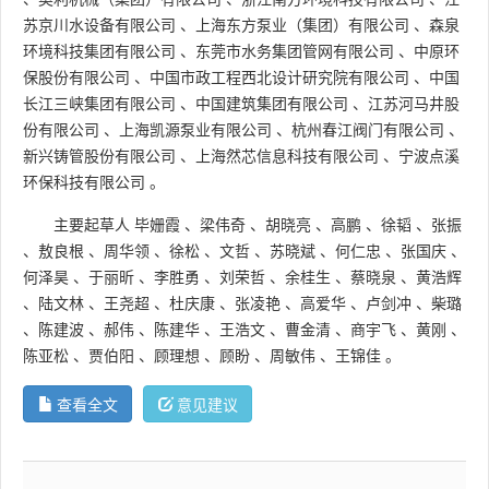
苏京川水设备有限公司
、
上海东方泵业（集团）有限公司
、
森泉
环境科技集团有限公司
、
东莞市水务集团管网有限公司
、
中原环
保股份有限公司
、
中国市政工程西北设计研究院有限公司
、
中国
长江三峡集团有限公司
、
中国建筑集团有限公司
、
江苏河马井股
份有限公司
、
上海凯源泵业有限公司
、
杭州春江阀门有限公司
、
新兴铸管股份有限公司
、
上海然芯信息科技有限公司
、
宁波点溪
环保科技有限公司
。
主要起草人
毕姗霞
、
梁伟奇
、
胡晓亮
、
高鹏
、
徐韬
、
张振
、
敖良根
、
周华领
、
徐松
、
文哲
、
苏晓斌
、
何仁忠
、
张国庆
、
何泽昊
、
于丽昕
、
李胜勇
、
刘荣哲
、
余桂生
、
蔡晓泉
、
黄浩辉
、
陆文林
、
王尧超
、
杜庆康
、
张凌艳
、
高爱华
、
卢剑冲
、
柴璐
、
陈建波
、
郝伟
、
陈建华
、
王浩文
、
曹金清
、
商宇飞
、
黄刚
、
陈亚松
、
贾伯阳
、
顾理想
、
顾盼
、
周敏伟
、
王锦佳
。
查看全文
意见建议