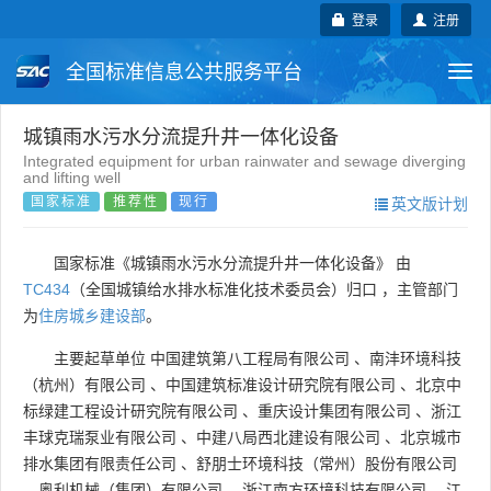
登录
注册
全国标准信息公共服务平台
Togg
navi
国家标准
行业标准
地方标准
城镇雨水污水分流提升井一体化设备
Integrated equipment for urban rainwater and sewage diverging
and lifting well
团体标准
企业标准
国际标准
国家标准
推荐性
现行
英文版计划
国外标准
技术委员会
国家标准《城镇雨水污水分流提升井一体化设备》 由
TC434
（全国城镇给水排水标准化技术委员会）归口 ，主管部门
为
住房城乡建设部
。
主要起草单位
中国建筑第八工程局有限公司
、
南沣环境科技
（杭州）有限公司
、
中国建筑标准设计研究院有限公司
、
北京中
标绿建工程设计研究院有限公司
、
重庆设计集团有限公司
、
浙江
丰球克瑞泵业有限公司
、
中建八局西北建设有限公司
、
北京城市
排水集团有限责任公司
、
舒朋士环境科技（常州）股份有限公司
、
奥利机械（集团）有限公司
、
浙江南方环境科技有限公司
、
江