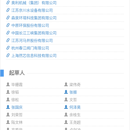
奥利机械（集团）有限公司
江苏京川水设备有限公司
森泉环境科技集团有限公司
中原环保股份有限公司
中国长江三峡集团有限公司
江苏河马井股份有限公司
杭州春江阀门有限公司
上海然芯信息科技有限公司
起草人
毕姗霞
梁伟奇
徐韬
张振
徐松
文哲
张国庆
何泽昊
刘荣哲
余桂生
陆文林
王尧超
高爱华
卢剑冲