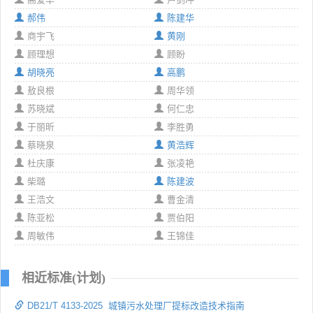
郝伟
陈建华
商宇飞
黄刚
顾理想
顾盼
胡晓亮
高鹏
敖良根
周华领
苏晓斌
何仁忠
于丽昕
李胜勇
蔡晓泉
黄浩辉
杜庆康
张凌艳
柴璐
陈建波
王浩文
曹金清
陈亚松
贾伯阳
周敏伟
王锦佳
相近标准(计划)
DB21/T 4133-2025 城镇污水处理厂提标改造技术指南