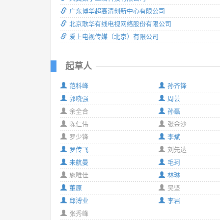
广东博华超高清创新中心有限公司
北京歌华有线电视网络股份有限公司
爱上电视传媒（北京）有限公司
起草人
范科峰
孙齐锋
郭晓强
周芸
余全合
孙磊
陈仁伟
张金沙
罗少锋
李斌
罗传飞
刘先达
来航曼
毛珂
施唯佳
林琳
董原
吴坚
邱溥业
李岩
张秀峰