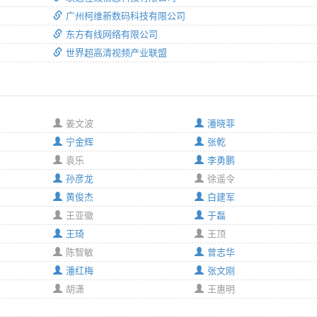
广州柯维新数码科技有限公司
东方有线网络有限公司
世界超高清视频产业联盟
姜文波
潘晓菲
宁金辉
张乾
袁乐
李勇鹏
孙彦龙
徐遥令
黄俊杰
白建军
王亚徽
于磊
王琦
王顶
陈智敏
曾志华
潘红梅
张文刚
胡潇
王惠明