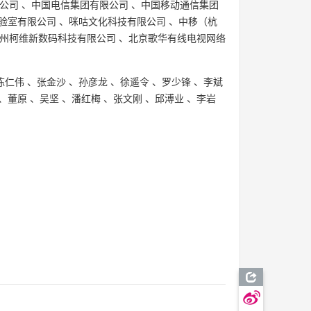
公司
、
中国电信集团有限公司
、
中国移动通信集团
验室有限公司
、
咪咕文化科技有限公司
、
中移（杭
州柯维新数码科技有限公司
、
北京歌华有线电视网络
陈仁伟
、
张金沙
、
孙彦龙
、
徐遥令
、
罗少锋
、
李斌
、
董原
、
吴坚
、
潘红梅
、
张文刚
、
邱溥业
、
李岩