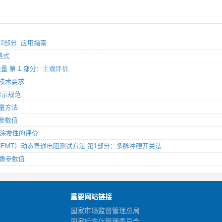
 第2部分: 应用指南
格式
像质量 第 1 部分：主观评价
据技术要求
)显示规范
测量方法
像参数值
：可涂覆性的评价
aN HEMT）动态导通电阻测试方法 第1部分：多脉冲硬开关法
图像参数值
重要网站链接
国家市场监督管理总局
国家标准化管理委员会