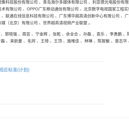
视像科技股份有限公司
、
青岛海尔多媒体有限公司
、
利亚德光电股份有限
技术有限公司
、
OPPO广东移动通信有限公司
、
北京数字电视国家工程实
司
、
联通在线信息科技有限公司
、
广东博华超高清创新中心有限公司
、
广
传媒（北京）有限公司
、
世界超高清视频产业联盟
。
、
郭晓强
、
周芸
、
宁金辉
、
张乾
、
余全合
、
孙磊
、
袁乐
、
李勇鹏
、
于磊
、
来航曼
、
毛珂
、
王琦
、
王顶
、
施唯佳
、
林琳
、
陈智敏
、
曾志华
相近标准(计划)