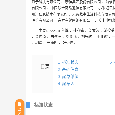
显示科技有限公司
、
康佳集团股份有限公司
、
海信
有限公司
、
中国联合网络通信有限公司
、
小米通讯
州）信息技术有限公司
、
天翼数字生活科技有限公
股份有限公司
、
东方有线网络有限公司
、
爱上电视
主要起草人
范科峰
、
孙齐锋
、
姜文波
、
潘晓菲
、
黄俊杰
、
白建军
、
罗传飞
、
刘先达
、
王亚徽
、
、
胡潇
、
王惠明
、
张秀峰
。
1
标准状态
5
目录
2
基础信息
3
起草单位
4
起草人
标准状态
查
看