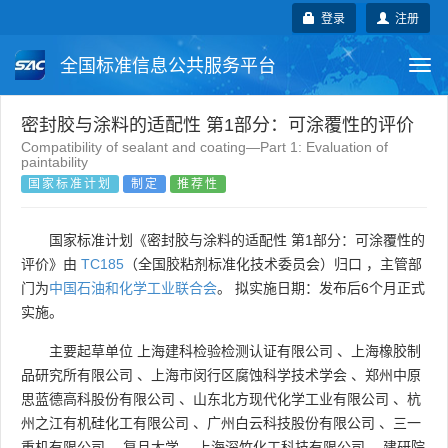
登录
注册
全国标准信息公共服务平台
Togg
navi
国家标准
行业标准
地方标准
密封胶与涂料的适配性 第1部分：可涂覆性的评价
Compatibility of sealant and coating—Part 1: Evaluation of
paintability
团体标准
企业标准
国际标准
国家标准计划
制定
推荐性
国外标准
技术委员会
国家标准计划《密封胶与涂料的适配性 第1部分：可涂覆性的
评价》由
TC185
（全国胶粘剂标准化技术委员会）归口 ，主管部
门为
中国石油和化学工业联合会
。 拟实施日期：发布后6个月正式
实施。
主要起草单位
上海建科检验检测认证有限公司
、
上海橡胶制
品研究所有限公司
、
上海市闵行区腐蚀科学技术学会
、
郑州中原
思蓝德高科股份有限公司
、
山东北方现代化学工业有限公司
、
杭
州之江有机硅化工有限公司
、
广州白云科技股份有限公司
、
三一
重机有限公司
、
复旦大学
、
上海深竹化工科技有限公司
、
建研院