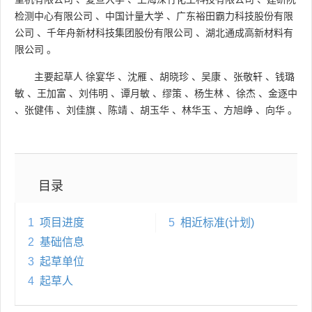
检测中心有限公司
、
中国计量大学
、
广东裕田霸力科技股份有限
公司
、
千年舟新材科技集团股份有限公司
、
湖北通成高新材料有
限公司
。
主要起草人
徐宴华
、
沈雁
、
胡晓珍
、
吴康
、
张敬轩
、
钱璐
敏
、
王加富
、
刘伟明
、
谭月敏
、
缪策
、
杨生林
、
徐杰
、
金逐中
、
张健伟
、
刘佳旗
、
陈靖
、
胡玉华
、
林华玉
、
方旭峥
、
向华
。
目录
1
项目进度
5
相近标准(计划)
2
基础信息
3
起草单位
4
起草人