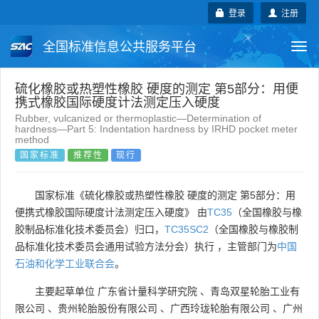
登录
注册
全国标准信息公共服务平台
Togg
navi
国家标准
行业标准
地方标准
硫化橡胶或热塑性橡胶 硬度的测定 第5部分：用便
携式橡胶国际硬度计法测定压入硬度
Rubber, vulcanized or thermoplastic—Determination of
团体标准
企业标准
国际标准
hardness—Part 5: Indentation hardness by IRHD pocket meter
method
国家标准
推荐性
现行
国外标准
技术委员会
国家标准《硫化橡胶或热塑性橡胶 硬度的测定 第5部分：用
便携式橡胶国际硬度计法测定压入硬度》 由
TC35
（全国橡胶与橡
胶制品标准化技术委员会）归口，
TC35SC2
（全国橡胶与橡胶制
品标准化技术委员会通用试验方法分会）执行 ，主管部门为
中国
石油和化学工业联合会
。
主要起草单位
广东省计量科学研究院
、
青岛双星轮胎工业有
限公司
、
贵州轮胎股份有限公司
、
广西玲珑轮胎有限公司
、
广州