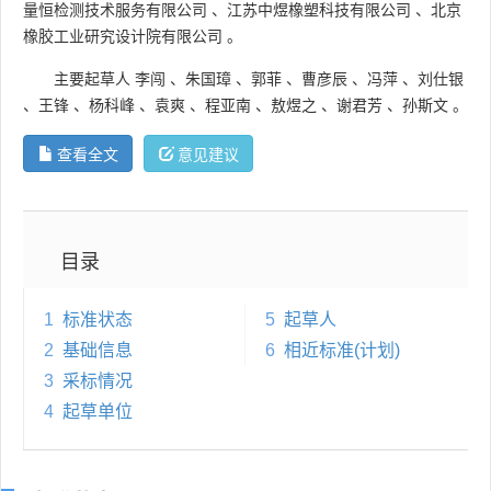
量恒检测技术服务有限公司
、
江苏中煜橡塑科技有限公司
、
北京
橡胶工业研究设计院有限公司
。
主要起草人
李闯
、
朱国璋
、
郭菲
、
曹彦辰
、
冯萍
、
刘仕银
、
王锋
、
杨科峰
、
袁爽
、
程亚南
、
敖煜之
、
谢君芳
、
孙斯文
。
查看全文
意见建议
目录
1
标准状态
5
起草人
2
基础信息
6
相近标准(计划)
3
采标情况
4
起草单位