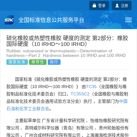
登录
注册
全国标准信息公共服务平台
Togg
navi
国家标准
行业标准
地方标准
硫化橡胶或热塑性橡胶 硬度的测定 第2部分：橡胶
国际硬度（10 IRHD～100 IRHD）
Rubber, vulcanized or thermoplastic—Determination of
团体标准
企业标准
国际标准
hardness—Part 2: Hardness between 10 IRHD and 100 IRHD
国家标准
推荐性
现行
国外标准
技术委员会
国家标准《硫化橡胶或热塑性橡胶 硬度的测定 第2部分：橡
胶国际硬度（10 IRHD～100 IRHD）》 由
TC35
（全国橡胶与橡
胶制品标准化技术委员会）归口，
TC35SC2
（全国橡胶与橡胶制
品标准化技术委员会通用试验方法分会）执行 ，主管部门为
中国
石油和化学工业联合会
。
主要起草单位
广东省计量科学研究院
、
怡维怡橡胶研究院有
限公司
、
高特威尔科学仪器（青岛）有限公司
、
贵州轮胎股份有
限公司
、
广州合成材料研究院有限公司
、
上海瀚海检测技术股份