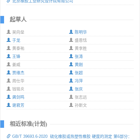
北京橡胶工业研究设计院有限公司
起草人
吴向垒
陈明华
于龙
盛恩恬
黄泰祐
黄李胜
王锋
张涛
姜威
黄刚
贾维杰
张超
周仕华
冯萍
钱铭炎
张庆
龚剑鸣
张志远
谢君芳
孙斯文
相近标准(计划)
GB/T 39693.6-2020 硫化橡胶或热塑性橡胶 硬度的测定 第6部分：