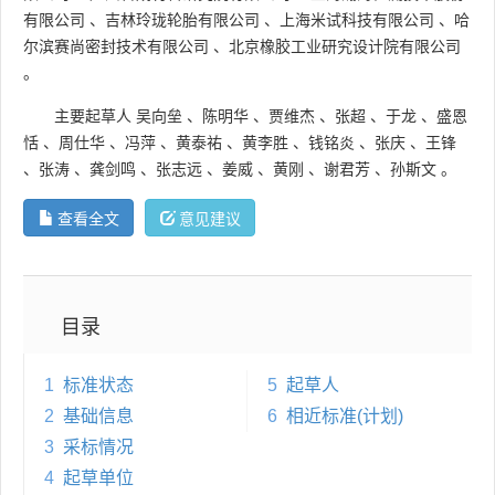
有限公司
、
吉林玲珑轮胎有限公司
、
上海米试科技有限公司
、
哈
尔滨赛尚密封技术有限公司
、
北京橡胶工业研究设计院有限公司
。
主要起草人
吴向垒
、
陈明华
、
贾维杰
、
张超
、
于龙
、
盛恩
恬
、
周仕华
、
冯萍
、
黄泰祐
、
黄李胜
、
钱铭炎
、
张庆
、
王锋
、
张涛
、
龚剑鸣
、
张志远
、
姜威
、
黄刚
、
谢君芳
、
孙斯文
。
查看全文
意见建议
目录
1
标准状态
5
起草人
2
基础信息
6
相近标准(计划)
3
采标情况
4
起草单位