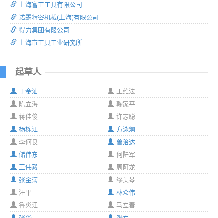
上海富工工具有限公司
诺霸精密机械(上海)有限公司
得力集团有限公司
上海市工具工业研究所
起草人
于金汕
王维法
陈立海
鞠家平
蒋佳俊
许志聪
杨栋江
方泳炯
李何良
曾治达
储伟东
何陆军
王伟毅
周阿龙
张金满
缪美琴
汪平
林众伟
鲁炎江
马立春
张华
张立