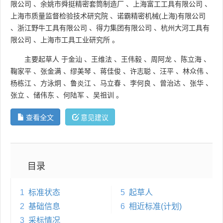
限公司
、
余姚市舜挺精密套筒制造厂
、
上海富工工具有限公司
、
上海市质量监督检验技术研究院
、
诺霸精密机械(上海)有限公司
、
浙江野牛工具有限公司
、
得力集团有限公司
、
杭州大河工具有
限公司
、
上海市工具工业研究所
。
主要起草人
于金汕
、
王维法
、
王伟毅
、
周阿龙
、
陈立海
、
鞠家平
、
张金满
、
缪美琴
、
蒋佳俊
、
许志聪
、
汪平
、
林众伟
、
杨栋江
、
方泳炯
、
鲁炎江
、
马立春
、
李何良
、
曾治达
、
张华
、
张立
、
储伟东
、
何陆军
、
吴祖训
。
查看全文
意见建议
目录
1
标准状态
5
起草人
2
基础信息
6
相近标准(计划)
3
采标情况