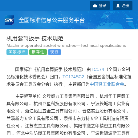
登录
注册
全国标准信息公共服务平台
Togg
navi
国家标准
行业标准
地方标准
机用套筒扳手 技术规范
Machine-operated socket wrenches—Technical specifications
国家标准
推荐性
现行
团体标准
企业标准
国际标准
国外标准
技术委员会
国家标准《机用套筒扳手 技术规范》 由
TC174
（全国五金制
品标准化技术委员会）归口，
TC174SC2
（全国五金制品标准化技
术委员会工具五金分会）执行 ，主管部门为
中国轻工业联合会
。
主要起草单位
文登威力工具集团有限公司
、
杭州华丰巨箭工
具有限公司
、
杭州巨星科技股份有限公司
、
宁波长城精工实业有
限公司
、
浙江拓进五金工具有限公司
、
晋亿实业股份有限公司
、
兰溪新力五金工具有限公司
、
泉州市东力特五金工具制造有限责
任公司
、
江苏杰杰工具有限公司
、
揭阳市鹰之印精密工具有限公
司
、
河北中泊防爆工具集团股份有限公司
、
宁波世际波斯工具有