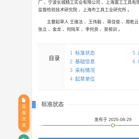
厂
、
宁波长城精工实业有限公司
、
上海富工工具有
监督检验技术研究院
、
上海市工具工业研究所
。
主要起草人
王维法
、
王伟毅
、
蒋佳俊
、
周乾云
张立
、
金龙
、
何陆军
、
李何良
、
吴祖训
。
1
标准状态
5
目录
2
基础信息
6
3
采标情况
4
起草单位
标准状态
查
看
文
发布
于 2025-08-29
本