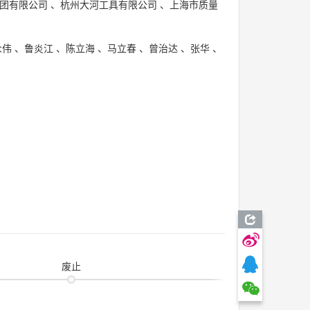
团有限公司
、
杭州大河工具有限公司
、
上海市质量
众伟
、
鲁炎江
、
陈立海
、
马立春
、
曾治达
、
张华
、
废止