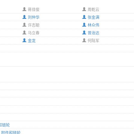
蒋佳俊
周乾云
刘仲华
张金满
许志聪
林众伟
马立春
曾治达
金龙
何陆军
件和链轮
链、附件和链轮