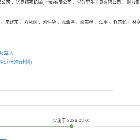
限公司
、
诺霸精密机械(上海)有限公司
、
浙江野牛工具有限公司
、
得力集
、
来建东
、
方泳炯
、
刘仲华
、
张金满
、
缪美琴
、
汪平
、
许志聪
、
林
起草人
相近标准(计划)
实施
于 2026-03-01