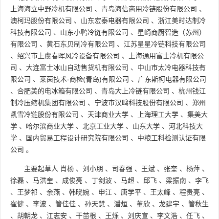
上海海立中野冷机有限公司
、
青岛海信商用冷链股份有限公司
、
澳柯玛股份有限公司
、
山东宏泰电器有限公司
、
浙江美时达制冷
科技有限公司
、
山东小鸭冷链有限公司
、
星崎商厨智造（苏州）
有限公司
、
黄石东贝制冷有限公司
、
江苏星星冷链科技有限公司
、
绍兴市上虞春晖风冷设备有限公司
、
上海通用富士冷机有限公
司
、
大连富士冰山自动售货机有限公司
、
中山市太冷电器科技有
限公司
、
莱茵技术-商检(青岛)有限公司
、
广东斯柯电器有限公司
、
合肥美的电冰箱有限公司
、
青岛大上冷链有限公司
、
杭州钱江
制冷压缩机集团有限公司
、
宁波市汉鸣科技股份有限公司
、
郑州
凯雪冷链股份有限公司
、
天津商业大学
、
上海理工大学
、
集美大
学
、
哈尔滨商业大学
、
北京工业大学
、
山东大学
、
河北科技大
学
、
国内贸易工程设计研究院有限公司
、
中粮工科检测认证有限
公司
。
主要起草人
肖杨
、
刘小朋
、
司春强
、
王斌
、
张奎
、
杨萍
、
徐磊
、
马洪奎
、
成俊亮
、
丁剑波
、
马超
、
邱飞
、
梁振南
、
李飞
、
王梦祁
、
余燕
、
韩晓婉
、
申江
、
唐学平
、
王太峰
、
程贵亮
、
崔健
、
李波
、
管佳佳
、
孙天慧
、
潘烜
、
董欣
、
龙建宇
、
管秋生
、
胡朝龙
、
江志安
、
干苗根
、
王烁
、
刘庆宣
、
李文浩
、
任飞
、