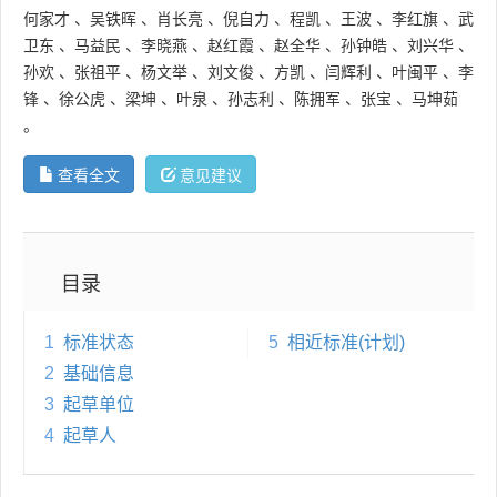
何家才
、
吴铁晖
、
肖长亮
、
倪自力
、
程凯
、
王波
、
李红旗
、
武
卫东
、
马益民
、
李晓燕
、
赵红霞
、
赵全华
、
孙钟皓
、
刘兴华
、
孙欢
、
张祖平
、
杨文举
、
刘文俊
、
方凯
、
闫辉利
、
叶闽平
、
李
锋
、
徐公虎
、
梁坤
、
叶泉
、
孙志利
、
陈拥军
、
张宝
、
马坤茹
。
查看全文
意见建议
目录
1
标准状态
5
相近标准(计划)
2
基础信息
3
起草单位
4
起草人