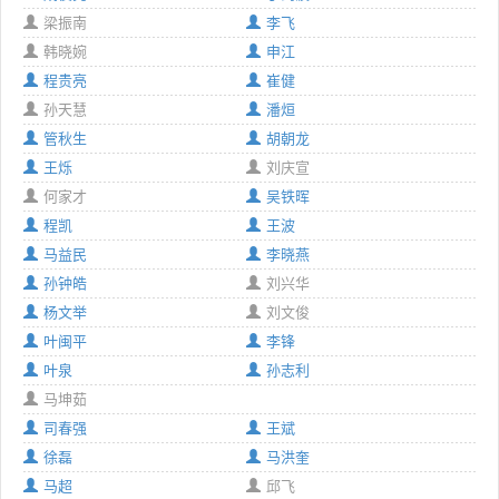
梁振南
李飞
韩晓婉
申江
程贵亮
崔健
孙天慧
潘烜
管秋生
胡朝龙
王烁
刘庆宣
何家才
吴铁晖
程凯
王波
马益民
李晓燕
孙钟皓
刘兴华
杨文举
刘文俊
叶闽平
李锋
叶泉
孙志利
马坤茹
司春强
王斌
徐磊
马洪奎
马超
邱飞