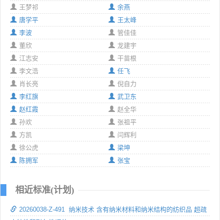
王梦祁
余燕
唐学平
王太峰
李波
管佳佳
董欣
龙建宇
江志安
干苗根
李文浩
任飞
肖长亮
倪自力
李红旗
武卫东
赵红霞
赵全华
孙欢
张祖平
方凯
闫辉利
徐公虎
梁坤
陈拥军
张宝
相近标准(计划)
20260038-Z-491 纳米技术 含有纳米材料和纳米结构的纺织品 超疏