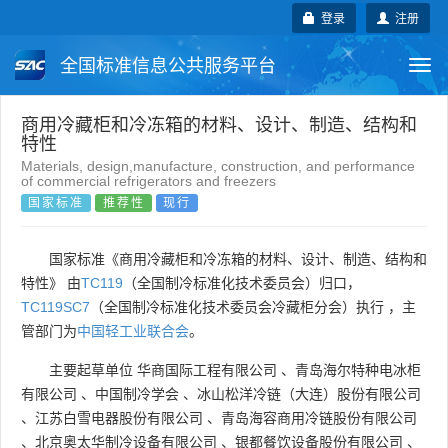
登录
注册
全国标准信息公共服务平台
Togg
navi
国家标准
行业标准
地方标准
商用冷藏柜和冷冻箱的材料、设计、制造、结构和
特性
Materials, design,manufacture, construction, and performance
团体标准
企业标准
国际标准
of commercial refrigerators and freezers
国家标准
推荐性
现行
国外标准
技术委员会
国家标准《商用冷藏柜和冷冻箱的材料、设计、制造、结构和
特性》 由
TC119
（全国制冷标准化技术委员会）归口，
TC119SC7
（全国制冷标准化技术委员会冷藏柜分会）执行 ，主
管部门为
中国轻工业联合会
。
主要起草单位
华商国际工程有限公司
、
青岛海尔特种电冰柜
有限公司
、
中国制冷学会
、
冰山松洋冷链（大连）股份有限公司
、
江苏白雪电器股份有限公司
、
青岛海容商用冷链股份有限公司
、
北京奥太华制冷设备有限公司
、
银都餐饮设备股份有限公司
、