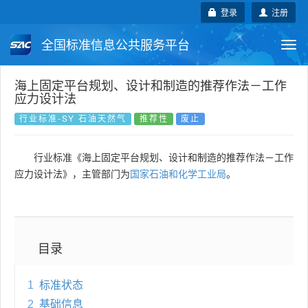
登录
注册
全国标准信息公共服务平台
Togg
navi
国家标准
行业标准
地方标准
海上固定平台规划、设计和制造的推荐作法－工作
应力设计法
团体标准
企业标准
国际标准
行业标准-SY 石油天然气
推荐性
废止
国外标准
技术委员会
行业标准《海上固定平台规划、设计和制造的推荐作法－工作
应力设计法》，主管部门为
国家石油和化学工业局
。
目录
1
标准状态
2
基础信息