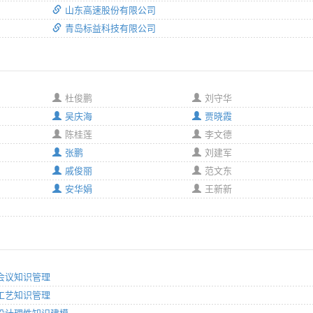
山东高速股份有限公司
青岛标益科技有限公司
杜俊鹏
刘守华
吴庆海
贾晓霞
陈桂莲
李文德
张鹏
刘建军
戚俊丽
范文东
安华娟
王新新
分：会议知识管理
分：工艺知识管理