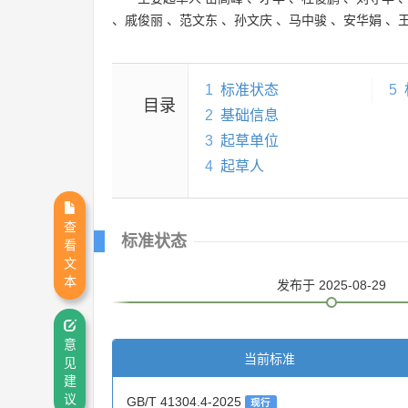
、
戚俊丽
、
范文东
、
孙文庆
、
马中骏
、
安华娟
、
1
标准状态
5
目录
2
基础信息
3
起草单位
4
起草人
查
标准状态
看
文
本
发布
于 2025-08-29
意
当前标准
见
建
议
GB/T 41304.4-2025
现行