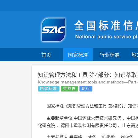
首页
国家标准
行业标准
地
知识管理方法和工具 第4部分：知识萃取
Knowledge management tools and methods—Part 4
国家标准
推荐性
现行
国家标准《知识管理方法和工具 第4部分：知识
主要起草单位
中国运载火箭技术研究院
、
中国
化研究院
、
德阳市重装检测有限责任公司
、
山东高
主要起草人
岳高峰
、
才华
、
杜俊鹏
、
刘守华