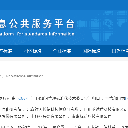
方标准
团体标准
企业标准
国际标准
国外标
：Knowledge elicitation
萃取》 由
TC554
（全国知识管理标准化技术委员会）归口 ，主管部门为
标准化研究院
、
北京航天长征科技信息研究所
、
四川挚诚质科技有限公司
速股份有限公司
、
中移互联网有限公司
、
青岛标益科技有限公司
。
、
田晓旸
、
杨秋皓
、
吴庆海
、
贾晓霞
、
邱昭良
、
王淑敏
、
陈桂莲
、
李