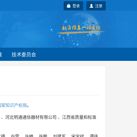
登录
注册
准
技术委员会
国家知识产权局
。
、
河北明通通信器材有限公司
、
江西省质量和标准
文德
、
白雪
、
许楠
、
张鹏
、
刘建军
、
宋宝祥
、
谭伟