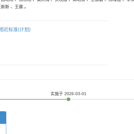
王新新
、
王晨
。
相近标准(计划)
实施
于 2026-03-01