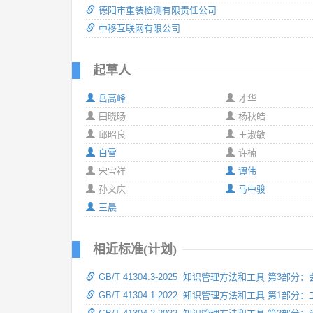
德阳市重装检测有限责任公司
中移互联网有限公司
起草人
岳高峰
才华
田晓旸
杨秋皓
邱昭良
王淑敏
白雪
许楠
宋宝祥
谭伟
孙文庆
马中骏
王晨
相近标准(计划)
GB/T 41304.3-2025 知识管理方法和工具 第3部
GB/T 41304.1-2022 知识管理方法和工具 第1部