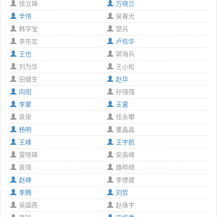
徐立锋
万晓兰
辛伟
吴春光
韩学宝
楚兵
李东宏
卢佐华
王也
郭海兵
刘为华
王小松
田健生
赵华
向阳
孙强强
李蒙
王雷
袁泉
任永攀
杨明
董晶晶
王峰
王宇航
雷晓锋
安高峰
袁琦
路晔绵
赵峰
李德建
李腾
刘哲
吴国燕
赵焕宇