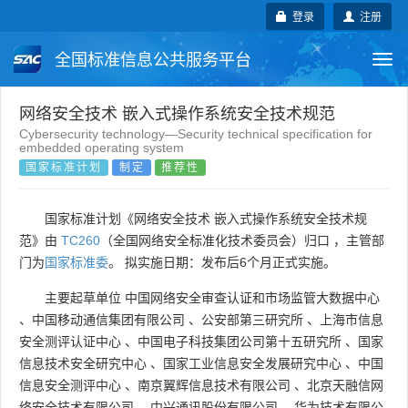
登录
注册
全国标准信息公共服务平台
Togg
navi
国家标准
行业标准
地方标准
网络安全技术 嵌入式操作系统安全技术规范
Cybersecurity technology—Security technical specification for
embedded operating system
团体标准
企业标准
国际标准
国家标准计划
制定
推荐性
国外标准
技术委员会
国家标准计划《网络安全技术 嵌入式操作系统安全技术规
范》由
TC260
（全国网络安全标准化技术委员会）归口 ，主管部
门为
国家标准委
。 拟实施日期：发布后6个月正式实施。
主要起草单位
中国网络安全审查认证和市场监管大数据中心
、
中国移动通信集团有限公司
、
公安部第三研究所
、
上海市信息
安全测评认证中心
、
中国电子科技集团公司第十五研究所
、
国家
信息技术安全研究中心
、
国家工业信息安全发展研究中心
、
中国
信息安全测评中心
、
南京翼辉信息技术有限公司
、
北京天融信网
络安全技术有限公司
、
中兴通讯股份有限公司
、
华为技术有限公