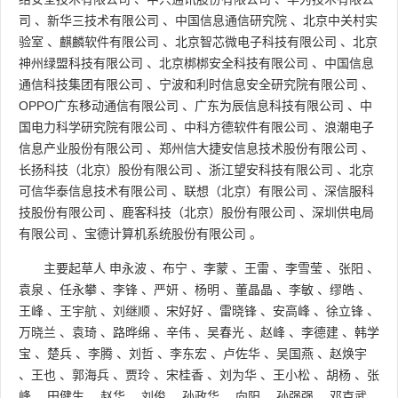
司
、
新华三技术有限公司
、
中国信息通信研究院
、
北京中关村实
验室
、
麒麟软件有限公司
、
北京智芯微电子科技有限公司
、
北京
神州绿盟科技有限公司
、
北京梆梆安全科技有限公司
、
中国信息
通信科技集团有限公司
、
宁波和利时信息安全研究院有限公司
、
OPPO广东移动通信有限公司
、
广东为辰信息科技有限公司
、
中
国电力科学研究院有限公司
、
中科方德软件有限公司
、
浪潮电子
信息产业股份有限公司
、
郑州信大捷安信息技术股份有限公司
、
长扬科技（北京）股份有限公司
、
浙江望安科技有限公司
、
北京
可信华泰信息技术有限公司
、
联想（北京）有限公司
、
深信服科
技股份有限公司
、
鹿客科技（北京）股份有限公司
、
深圳供电局
有限公司
、
宝德计算机系统股份有限公司
。
主要起草人
申永波
、
布宁
、
李蒙
、
王雷
、
李雪莹
、
张阳
、
袁泉
、
任永攀
、
李锋
、
严妍
、
杨明
、
董晶晶
、
李敏
、
缪皓
、
王峰
、
王宇航
、
刘继顺
、
宋好好
、
雷晓锋
、
安高峰
、
徐立锋
、
万晓兰
、
袁琦
、
路晔绵
、
辛伟
、
吴春光
、
赵峰
、
李德建
、
韩学
宝
、
楚兵
、
李腾
、
刘哲
、
李东宏
、
卢佐华
、
吴国燕
、
赵焕宇
、
王也
、
郭海兵
、
贾玲
、
宋桂香
、
刘为华
、
王小松
、
胡杨
、
张
峰
、
田健生
、
赵华
、
刘俊
、
孙政华
、
向阳
、
孙强强
、
邓克武