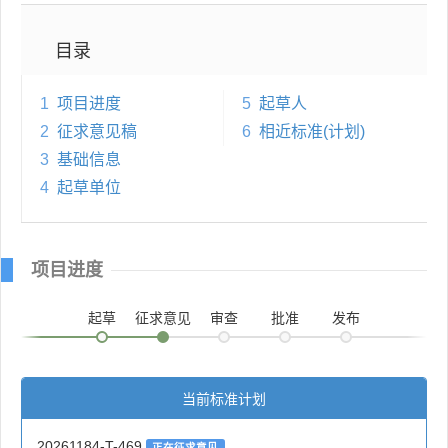
目录
1
项目进度
5
起草人
2
征求意见稿
6
相近标准(计划)
3
基础信息
4
起草单位
项目进度
起草
征求意见
审查
批准
发布
当前标准计划
20261184-T-469
正在征求意见