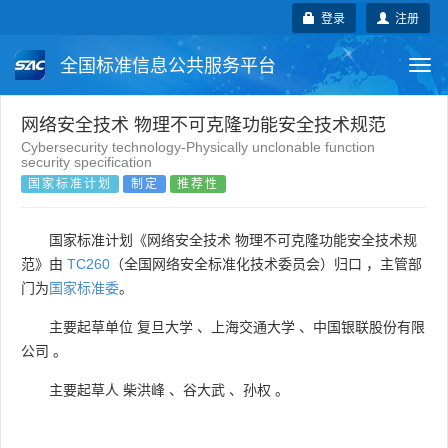
登录
注册
全国标准信息公共服务平台
Togg
navi
国家标准
行业标准
地方标准
网络安全技术 物理不可克隆功能安全技术规范
Cybersecurity technology-Physically unclonable function
security specification
团体标准
企业标准
国际标准
国家标准计划
制定
推荐性
国外标准
技术委员会
国家标准计划《网络安全技术 物理不可克隆功能安全技术规
范》由
TC260
（全国网络安全标准化技术委员会）归口 ，主管部
门为
国家标准委
。
主要起草单位
复旦大学
、
上海交通大学
、
中国银联股份有限
公司
。
主要起草人
柴洪峰
、
谷大武
、
孙权
。