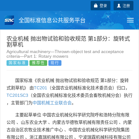
登录
注册
全国标准信息公共服务平台
Togg
navi
国家标准
行业标准
地方标准
农业机械 抛出物试验和验收规范 第1部分：旋转式
割草机
Agricultural machinery—Thrown-object test and acceptance
团体标准
企业标准
国际标准
criteria—Part 1: Rotary mowers
国家标准
推荐性
现行
国外标准
技术委员会
国家标准《农业机械 抛出物试验和验收规范 第1部分：旋转
式割草机》 由
TC201
（全国农业机械标准化技术委员会）归口，
TC201SC3
（全国农业机械标准化技术委员会畜牧机械分会）执行
，主管部门为
中国机械工业联合会
。
主要起草单位
中国农业机械化科学研究院呼和浩特分院有限
公司
、
山东农业大学
、
内蒙古华德牧草机械有限责任公司
、
内蒙
古自治区农牧业技术推广中心
、
中国农业机械化科学研究院集团
有限公司
、
浙江嘉瑞机械有限公司
、
宁波瑞霖机械科技有限公司