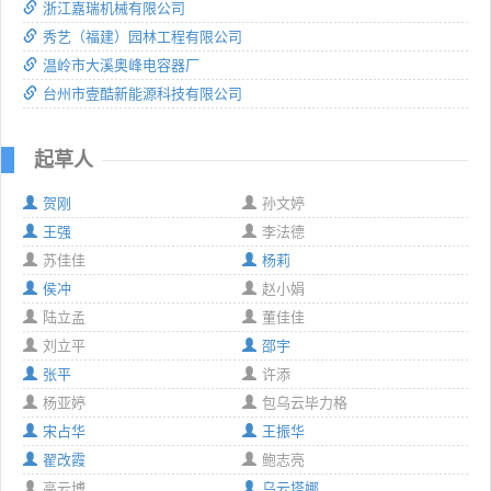
浙江嘉瑞机械有限公司
秀艺（福建）园林工程有限公司
温岭市大溪奥峰电容器厂
台州市壹酷新能源科技有限公司
起草人
贺刚
孙文婷
王强
李法德
苏佳佳
杨莉
侯冲
赵小娟
陆立孟
董佳佳
刘立平
邵宇
张平
许添
杨亚婷
包乌云毕力格
宋占华
王振华
翟改霞
鲍志亮
高云博
乌云塔娜