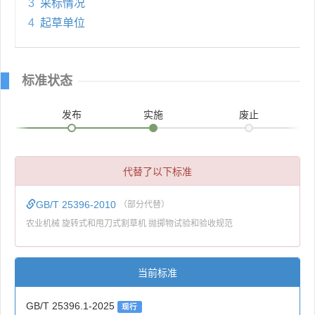
3
采标情况
4
起草单位
标准状态
发布
实施
废止
代替了以下标准
GB/T 25396-2010
（部分代替）
农业机械 旋转式和甩刀式割草机 抛掷物试验和验收规范
当前标准
GB/T 25396.1-2025
现行