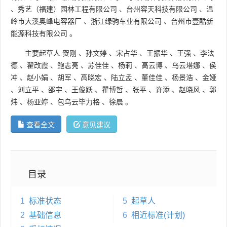
、
秀艺（福建）园林工程有限公司
、
台州容天科技有限公司
、
温
岭市大溪奥峰电容器厂
、
浙江绿驹车业有限公司
、
台州市壹酷新
能源科技有限公司
。
主要起草人
贺刚
、
孙文婷
、
宋占华
、
王振华
、
王强
、
李法
德
、
翟改霞
、
鲍志亮
、
苏佳佳
、
杨莉
、
高云博
、
乌云塔娜
、
侯
冲
、
赵小娟
、
胡军
、
高晓宏
、
陆立孟
、
董佳佳
、
杨景浩
、
金娅
、
刘立平
、
邵宇
、
王俊跃
、
瞿博哲
、
张平
、
许添
、
赵晓风
、
郭
炜
、
杨亚婷
、
包乌云毕力格
、
徐晨
。
查看全文
意见建议
目录
1
标准状态
5
起草人
2
基础信息
6
相近标准(计划)