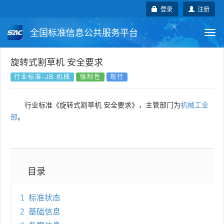
登录
注册
全国标准信息公共服务平台
Togg
navi
国家标准
行业标准
地方标准
旋转式割草机 安全要求
行业标准-JB 机械
强制性
现行
团体标准
企业标准
国际标准
行业标准《旋转式割草机 安全要求》，主管部门为
机械工业
国外标准
技术委员会
部
。
目录
1
标准状态
2
基础信息