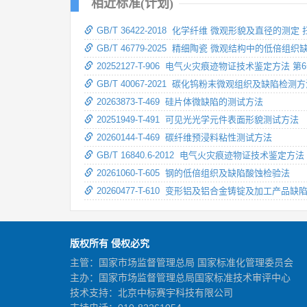
相近标准(计划)
GB/T 36422-2018 化学纤维 微观形貌及直径的测定
GB/T 46779-2025 精细陶瓷 微观结构中的低倍组
20252127-T-906 电气火灾痕迹物证技术鉴定方法
GB/T 40067-2021 碳化钨粉末微观组织及缺陷检测
20263873-T-469 硅片体微缺陷的测试方法
20251949-T-491 可见光光学元件表面形貌测试方法
20260144-T-469 碳纤维预浸料粘性测试方法
GB/T 16840.6-2012 电气火灾痕迹物证技术鉴定
20261060-T-605 钢的低倍组织及缺陷酸蚀检验法
20260477-T-610 变形铝及铝合金铸锭及加工产品
版权所有 侵权必究
主管：国家市场监督管理总局 国家标准化管理委员会
主办：国家市场监督管理总局国家标准技术审评中心
技术支持：北京中标赛宇科技有限公司