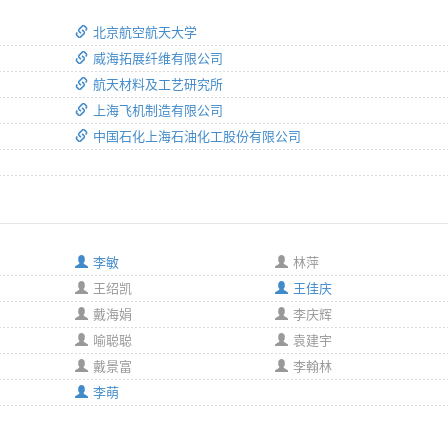
北京航空航天大学
威海拓展纤维有限公司
航天材料及工艺研究所
上海飞机制造有限公司
中国石化上海石油化工股份有限公司
李敏
林萍
王绍凯
王佳庆
戴海娟
李庆辉
喻聪聪
袁建宇
戴景富
李翰林
李萌