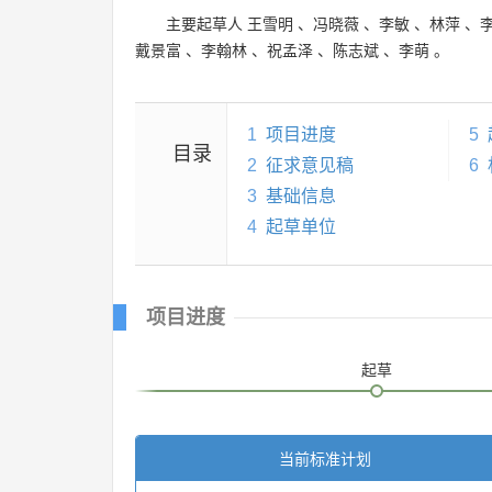
主要起草人
王雪明
、
冯晓薇
、
李敏
、
林萍
、
戴景富
、
李翰林
、
祝孟泽
、
陈志斌
、
李萌
。
1
项目进度
5
目录
2
征求意见稿
6
3
基础信息
4
起草单位
项目进度
起草
当前标准计划