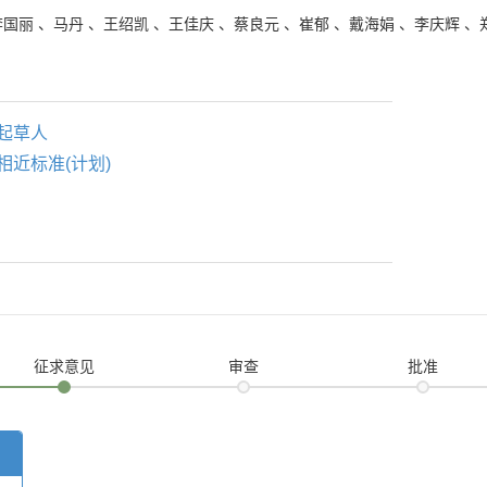
李国丽
、
马丹
、
王绍凯
、
王佳庆
、
蔡良元
、
崔郁
、
戴海娟
、
李庆辉
、
起草人
相近标准(计划)
征求意见
审查
批准