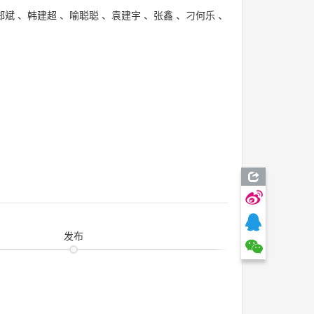
郑斌
、
韩建超
、
喻聪聪
、
袁建宇
、
张鑫
、
刁何乐
、
发布