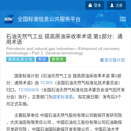
登录
注册
全国标准信息公共服务平台
Togg
navi
国家标准
行业标准
地方标准
石油天然气工业 提高原油采收率术语 第1部分：通
用术语
Petroleum and natural gas industries—Enhanced oil recovery
团体标准
企业标准
国际标准
terminology—Part 1: General terminology
国家标准计划
制定
推荐性
英文版计划
国外标准
技术委员会
国家标准计划《石油天然气工业 提高原油采收率术语 第1部
分：通用术语》由
TC355
（全国石油天然气标准化技术委员会）
归口，
TC355SC6
（全国石油天然气标准化技术委员会油气田开发
分会）执行 ，主管部门为
国家标准委
。 拟实施日期：发布后3个
月正式实施。
主要起草单位
中国石油天然气股份有限公司勘探开发研究院
、
大庆油田有限责任公司
、
中国石油化工股份有限公司石油勘探
开发研究院
、
中国石油国际勘探开发有限公司
、
中国石油大学