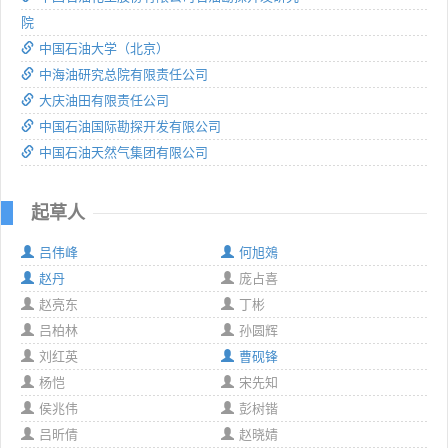
院
中国石油大学（北京）
中海油研究总院有限责任公司
大庆油田有限责任公司
中国石油国际勘探开发有限公司
中国石油天然气集团有限公司
起草人
吕伟峰
何旭鵁
赵丹
庞占喜
赵亮东
丁彬
吕柏林
孙圆辉
刘红英
曹砚锋
杨恺
宋先知
侯兆伟
彭树锴
吕昕倩
赵晓婧