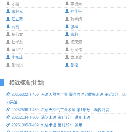
才程
李漫天
张程光
孙作兴
任立新
韩睿婧
高明
张群
祝仰文
张莉
杜孝友
杨茂源
黄世军
孙良伟
李扬成
曹瑞波
张诗淇
张松
相近标准(计划)
20256022-T-469 石油天然气工业 提高原油采收率术语 第2部分：热
力采油
20252596-T-469 石油天然气工业术语 第1部分：勘探开发
20252134-T-906 消防术语 第1部分：通用术语
20251395-T-469 包装术语 第1部分：通用