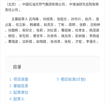
（北京）
、
中国石油天然气集团有限公司
、
中海油研究总院有限
责任公司
。
主要起草人
吕伟峰
、
何旭鵁
、
张程光
、
孙作兴
、
赵丹
、
庞
占喜
、
任立新
、
韩睿婧
、
赵亮东
、
丁彬
、
高明
、
张群
、
吕柏林
、
孙圆辉
、
祝仰文
、
张莉
、
刘红英
、
曹砚锋
、
杜孝友
、
杨茂源
、
杨恺
、
宋先知
、
黄世军
、
孙良伟
、
侯兆伟
、
彭树锴
、
李扬成
、
曹瑞波
、
吕昕倩
、
赵晓婧
、
张诗淇
、
张松
、
才程
、
李漫天
。
目录
1
项目进度
5
相近标准(计划)
2
基础信息
3
起草单位
4
起草人