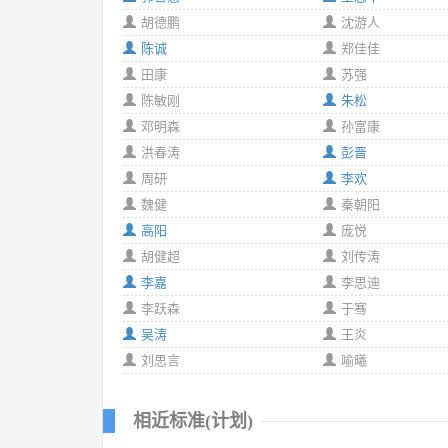
胡德鹏
沈游人
陈诚
郑佳佳
田康
苏强
陈敏刚
朱松
邓明森
孙富康
洪春涛
彭晋
周研
李欢
魏健
秦朝阳
高阳
庞悦
胡健超
刘传涛
李嘉
李思迪
李跃森
于骞
吴涛
王炎
刘思言
喻曦
相近标准(计划)