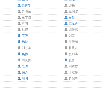
赵菁华
邹磊
赵晓荣
张润波
王学海
吴敏
黄明
高昆仑
林恒
戚仕鹏
王强
刘宽
杨波
寇德朋
刘艺华
朴晟宏
吴伟
张锦涛
周庆勇
张勇
陈涛
刘紫君
徐奇
丁敏捷
周明
赵保华