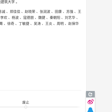
徽建筑大学
。
陈诚
、
郑佳佳
、
赵晓荣
、
张润波
、
田康
、
苏强
、
王
、
李欢
、
杨波
、
寇德朋
、
魏健
、
秦朝阳
、
刘艺华
、
骞
、
徐奇
、
丁敏捷
、
吴涛
、
王炎
、
周明
、
赵保华
废止