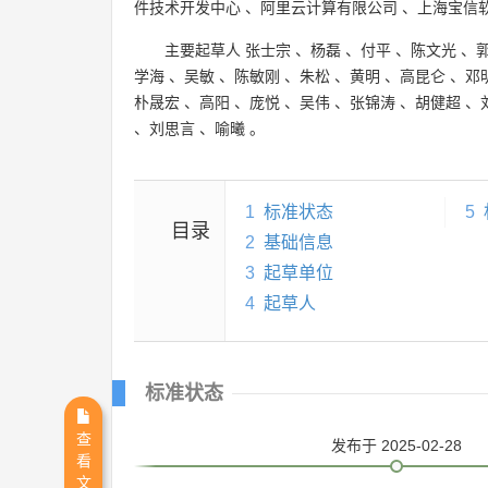
件技术开发中心
、
阿里云计算有限公司
、
上海宝信
主要起草人
张士宗
、
杨磊
、
付平
、
陈文光
、
学海
、
吴敏
、
陈敏刚
、
朱松
、
黄明
、
高昆仑
、
邓
朴晟宏
、
高阳
、
庞悦
、
吴伟
、
张锦涛
、
胡健超
、
、
刘思言
、
喻曦
。
1
标准状态
5
目录
2
基础信息
3
起草单位
4
起草人
标准状态
查
发布
于 2025-02-28
看
文