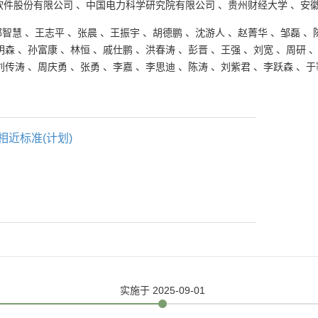
软件股份有限公司
、
中国电力科学研究院有限公司
、
贵州财经大学
、
安
郭智慧
、
王志平
、
张晨
、
王振宇
、
胡德鹏
、
沈游人
、
赵菁华
、
邹磊
、
明森
、
孙富康
、
林恒
、
戚仕鹏
、
洪春涛
、
彭晋
、
王强
、
刘宽
、
周研
刘传涛
、
周庆勇
、
张勇
、
李嘉
、
李思迪
、
陈涛
、
刘紫君
、
李跃森
、
于
相近标准(计划)
实施
于 2025-09-01