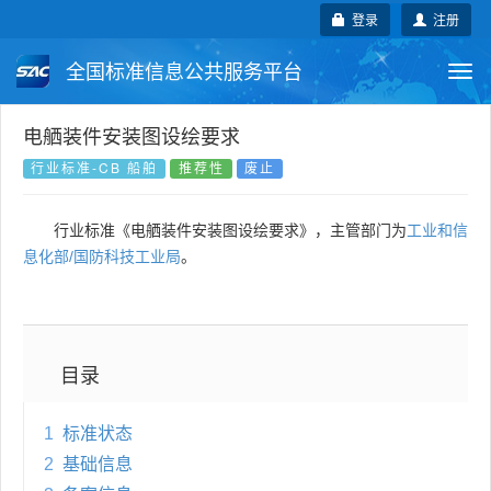
登录
注册
全国标准信息公共服务平台
Togg
navi
国家标准
行业标准
地方标准
电舾装件安装图设绘要求
行业标准-CB 船舶
推荐性
废止
团体标准
企业标准
国际标准
行业标准《电舾装件安装图设绘要求》，主管部门为
工业和信
国外标准
技术委员会
息化部/国防科技工业局
。
目录
1
标准状态
2
基础信息