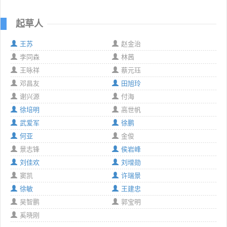
起草人
王苏
赵金治
李同森
林茜
王咏祥
蔡元珏
邓昌友
田旭玲
谢兴源
付海
徐培明
高世帆
武爱军
徐鹏
何亚
金俊
景志锋
侯岩峰
刘佳欢
刘增勋
窦凯
许瑞景
徐敏
王建忠
吴智鹏
郭宝明
奚晓刚