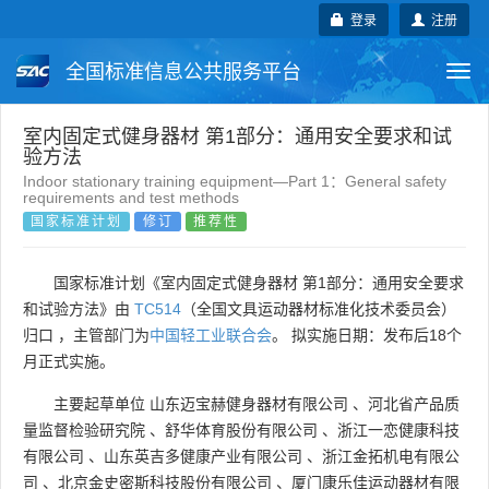
登录
注册
全国标准信息公共服务平台
Togg
navi
国家标准
行业标准
地方标准
室内固定式健身器材 第1部分：通用安全要求和试
验方法
Indoor stationary training equipment—Part 1：General safety
团体标准
企业标准
国际标准
requirements and test methods
国家标准计划
修订
推荐性
国外标准
技术委员会
国家标准计划《室内固定式健身器材 第1部分：通用安全要求
和试验方法》由
TC514
（全国文具运动器材标准化技术委员会）
归口 ，主管部门为
中国轻工业联合会
。 拟实施日期：发布后18个
月正式实施。
主要起草单位
山东迈宝赫健身器材有限公司
、
河北省产品质
量监督检验研究院
、
舒华体育股份有限公司
、
浙江一恋健康科技
有限公司
、
山东英吉多健康产业有限公司
、
浙江金拓机电有限公
司
、
北京金史密斯科技股份有限公司
、
厦门康乐佳运动器材有限