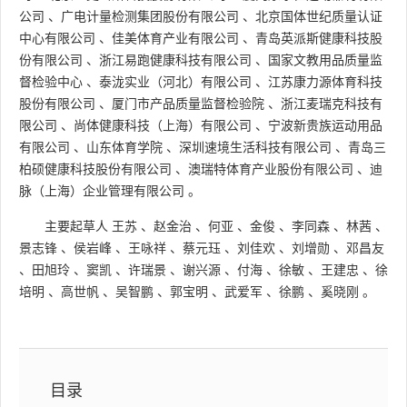
公司
、
广电计量检测集团股份有限公司
、
北京国体世纪质量认证
中心有限公司
、
佳美体育产业有限公司
、
青岛英派斯健康科技股
份有限公司
、
浙江易跑健康科技有限公司
、
国家文教用品质量监
督检验中心
、
泰泷实业（河北）有限公司
、
江苏康力源体育科技
股份有限公司
、
厦门市产品质量监督检验院
、
浙江麦瑞克科技有
限公司
、
尚体健康科技（上海）有限公司
、
宁波新贵族运动用品
有限公司
、
山东体育学院
、
深圳速境生活科技有限公司
、
青岛三
柏硕健康科技股份有限公司
、
澳瑞特体育产业股份有限公司
、
迪
脉（上海）企业管理有限公司
。
主要起草人
王苏
、
赵金治
、
何亚
、
金俊
、
李同森
、
林茜
、
景志锋
、
侯岩峰
、
王咏祥
、
蔡元珏
、
刘佳欢
、
刘增勋
、
邓昌友
、
田旭玲
、
窦凯
、
许瑞景
、
谢兴源
、
付海
、
徐敏
、
王建忠
、
徐
培明
、
高世帆
、
吴智鹏
、
郭宝明
、
武爱军
、
徐鹏
、
奚晓刚
。
目录