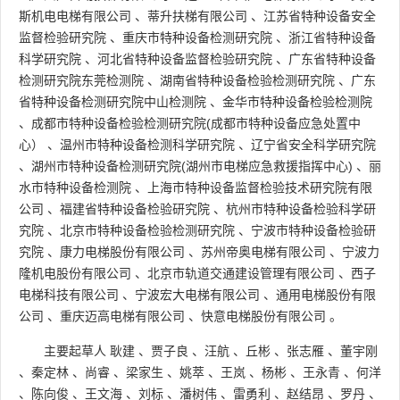
斯机电电梯有限公司
、
蒂升扶梯有限公司
、
江苏省特种设备安全
监督检验研究院
、
重庆市特种设备检测研究院
、
浙江省特种设备
科学研究院
、
河北省特种设备监督检验研究院
、
广东省特种设备
检测研究院东莞检测院
、
湖南省特种设备检验检测研究院
、
广东
省特种设备检测研究院中山检测院
、
金华市特种设备检验检测院
、
成都市特种设备检验检测研究院(成都市特种设备应急处置中
心）
、
温州市特种设备检测科学研究院
、
辽宁省安全科学研究院
、
湖州市特种设备检测研究院(湖州市电梯应急救援指挥中心)
、
丽
水市特种设备检测院
、
上海市特种设备监督检验技术研究院有限
公司
、
福建省特种设备检验研究院
、
杭州市特种设备检验科学研
究院
、
北京市特种设备检验检测研究院
、
宁波市特种设备检验研
究院
、
康力电梯股份有限公司
、
苏州帝奥电梯有限公司
、
宁波力
隆机电股份有限公司
、
北京市轨道交通建设管理有限公司
、
西子
电梯科技有限公司
、
宁波宏大电梯有限公司
、
通用电梯股份有限
公司
、
重庆迈高电梯有限公司
、
快意电梯股份有限公司
。
主要起草人
耿建
、
贾子良
、
汪航
、
丘彬
、
张志雁
、
董宇刚
、
秦定林
、
尚睿
、
梁家生
、
姚萃
、
王岚
、
杨彬
、
王永青
、
何洋
、
陈向俊
、
王文海
、
刘标
、
潘树伟
、
雷勇利
、
赵结昂
、
罗丹
、