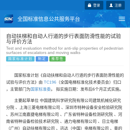
登录
注册
全国标准信息公共服务平台
Togg
navi
国家标准
行业标准
地方标准
自动扶梯和自动人行道的步行表面防滑性能的试验
与评价方法
Test and evaluation method for anti-slip properties of pedestrian
团体标准
企业标准
国际标准
surfaces of escalators and moving walks
国家标准计划
制定
推荐性
国外标准
技术委员会
国家标准计划《自动扶梯和自动人行道的步行表面防滑性能的
试验与评价方法》由
TC196
（全国电梯标准化技术委员会）归口
，主管部门为
国家标准委
。 拟实施日期：发布后6个月正式实施。
主要起草单位
中国建筑科学研究院有限公司建筑机械化研究
分院
、
上海三菱电梯有限公司
、
深圳市特种设备安全检验研究院
、
苏州江南嘉捷电梯有限公司
、
广东省特种设备检测研究院
、
河
南省特种设备检验技术研究院
、
通力电梯有限公司
、
日立电梯
（广州）自动扶梯有限公司
、
迅达（中国）电梯有限公司
、
奥的