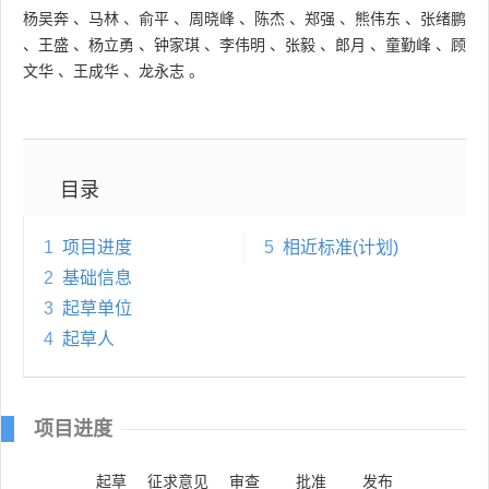
杨吴奔
、
马林
、
俞平
、
周晓峰
、
陈杰
、
郑强
、
熊伟东
、
张绪鹏
、
王盛
、
杨立勇
、
钟家琪
、
李伟明
、
张毅
、
郎月
、
童勤峰
、
顾
文华
、
王成华
、
龙永志
。
目录
1
项目进度
5
相近标准(计划)
2
基础信息
3
起草单位
4
起草人
项目进度
起草
征求意见
审查
批准
发布