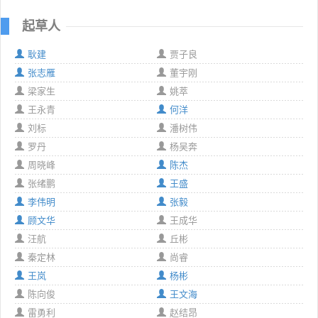
起草人
耿建
贾子良
张志雁
董宇刚
梁家生
姚萃
王永青
何洋
刘标
潘树伟
罗丹
杨吴奔
周晓峰
陈杰
张绪鹏
王盛
李伟明
张毅
顾文华
王成华
汪航
丘彬
秦定林
尚睿
王岚
杨彬
陈向俊
王文海
雷勇利
赵结昂