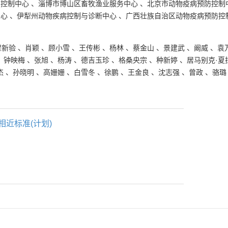
与控制中心
、
淄博市博山区畜牧渔业服务中心
、
北京市动物疫病预防控制
中心
、
伊犁州动物疾病控制与诊断中心
、
广西壮族自治区动物疫病预防控
翟新验
、
肖颖
、
顾小雪
、
王传彬
、
杨林
、
蔡金山
、
景建武
、
阚威
、
袁
、
钟映梅
、
张旭
、
杨涛
、
德吉玉珍
、
格桑央宗
、
种新婷
、
居马别克·夏
杰
、
孙晓明
、
高姗姗
、
白雪冬
、
徐鹏
、
王金良
、
沈志强
、
曾政
、
骆璐
相近标准(计划)