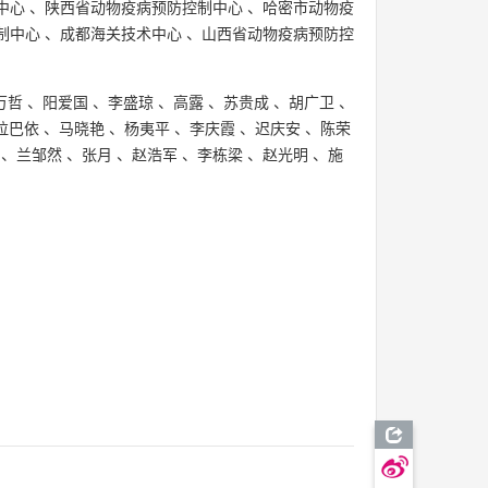
中心
、
陕西省动物疫病预防控制中心
、
哈密市动物疫
制中心
、
成都海关技术中心
、
山西省动物疫病预防控
万哲
、
阳爱国
、
李盛琼
、
高露
、
苏贵成
、
胡广卫
、
拉巴依
、
马晓艳
、
杨夷平
、
李庆霞
、
迟庆安
、
陈荣
、
兰邹然
、
张月
、
赵浩军
、
李栋梁
、
赵光明
、
施