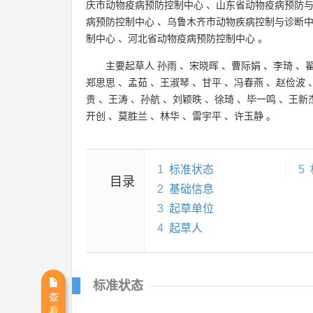
庆市动物疫病预防控制中心
、
山东省动物疫病预防
病预防控制中心
、
乌鲁木齐市动物疾病控制与诊断
制中心
、
河北省动物疫病预防控制中心
。
主要起草人
孙雨
、
宋晓晖
、
曹际娟
、
李琦
、
郑思思
、
孟茹
、
王淑琴
、
甘平
、
冯春燕
、
赵俭波
贵
、
王涛
、
孙航
、
刘颖昳
、
徐琦
、
毕一鸣
、
王新
开创
、
莫胜兰
、
林华
、
雷宇平
、
许玉静
。
1
标准状态
5
目录
2
基础信息
3
起草单位
4
起草人
标准状态
查
看