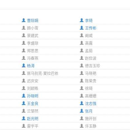
曹际娟
李琦
顾小雪
王传彬
景建武
阚威
李盛琼
高露
郑思思
孟茹
冯春燕
赵俭波
杨涛
德吉玉珍
居马别克·夏拉巴依
马晓艳
迟庆安
陈荣贵
刘颖昳
徐琦
孙晓明
高姗姗
王金良
沈志强
兰邹然
张月
赵光明
施开创
雷宇平
许玉静