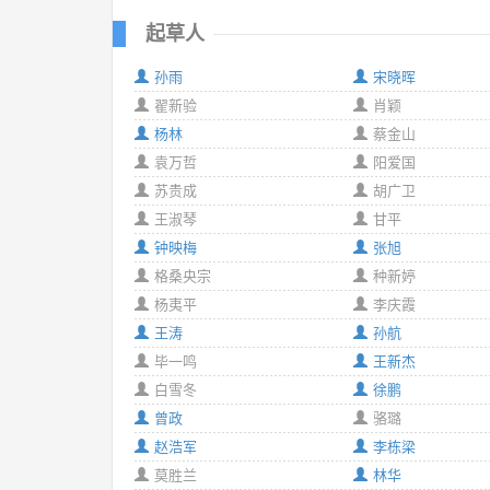
起草人
孙雨
宋晓晖
翟新验
肖颖
杨林
蔡金山
袁万哲
阳爱国
苏贵成
胡广卫
王淑琴
甘平
钟映梅
张旭
格桑央宗
种新婷
杨夷平
李庆霞
王涛
孙航
毕一鸣
王新杰
白雪冬
徐鹏
曾政
骆璐
赵浩军
李栋梁
莫胜兰
林华