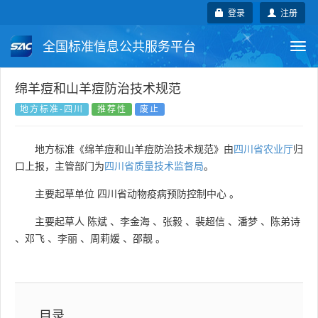
登录
注册
全国标准信息公共服务平台
Togg
navi
国家标准
行业标准
地方标准
绵羊痘和山羊痘防治技术规范
地方标准-四川
推荐性
废止
团体标准
企业标准
国际标准
地方标准《绵羊痘和山羊痘防治技术规范》由
四川省农业厅
归
国外标准
技术委员会
口上报，主管部门为
四川省质量技术监督局
。
主要起草单位
四川省动物疫病预防控制中心
。
主要起草人
陈斌
、
李金海
、
张毅
、
裴超信
、
潘梦
、
陈弟诗
、
邓飞
、
李丽
、
周莉媛
、
邵靓
。
目录