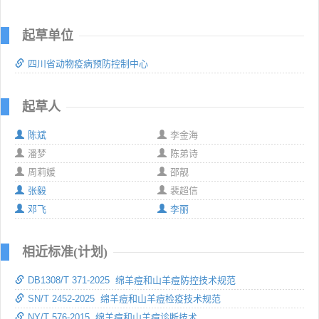
起草单位
四川省动物疫病预防控制中心
起草人
陈斌
李金海
潘梦
陈弟诗
周莉媛
邵靓
张毅
裴超信
邓飞
李丽
相近标准(计划)
DB1308/T 371-2025 绵羊痘和山羊痘防控技术规范
SN/T 2452-2025 绵羊痘和山羊痘检疫技术规范
NY/T 576-2015 绵羊痘和山羊痘诊断技术