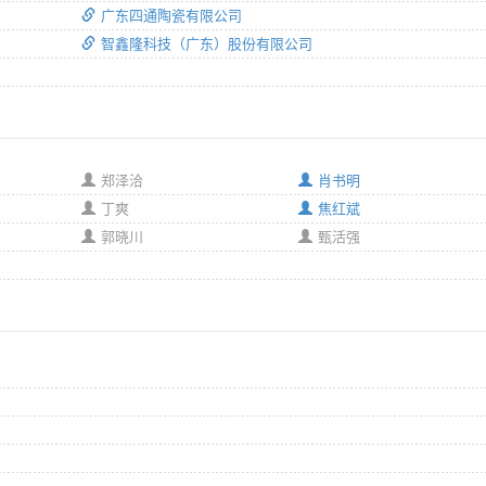
广东四通陶瓷有限公司
智鑫隆科技（广东）股份有限公司
郑泽洽
肖书明
丁爽
焦红斌
郭晓川
甄活强