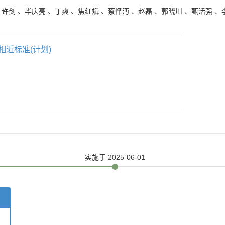
、
许剑
、
毕庆亮
、
丁爽
、
焦红斌
、
蔡怿沔
、
赵磊
、
郭晓川
、
甄活强
、
相近标准(计划)
实施
于 2025-06-01