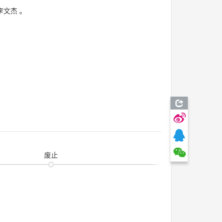
李文杰
。
废止