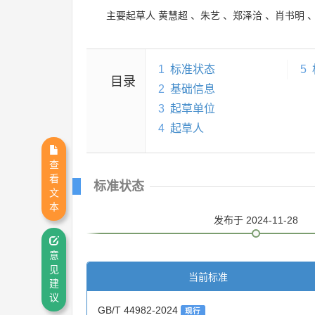
主要起草人
黄慧超
、
朱艺
、
郑泽洽
、
肖书明
1
标准状态
5
目录
2
基础信息
3
起草单位
4
起草人
查
看
标准状态
文
本
发布
于 2024-11-28
意
见
当前标准
建
议
GB/T 44982-2024
现行